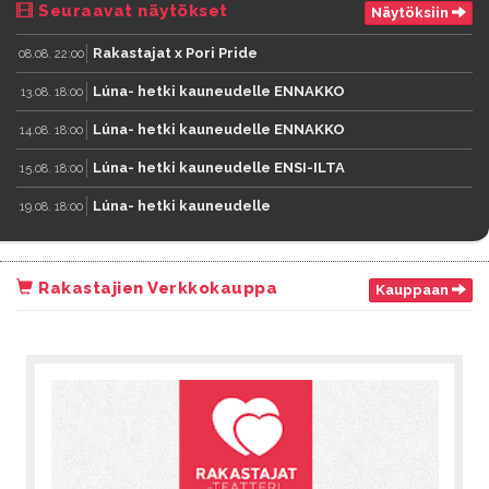
Seuraavat näytökset
Näytöksiin
Rakastajat x Pori Pride
08.08. 22:00
Lúna- hetki kauneudelle ENNAKKO
13.08. 18:00
Lúna- hetki kauneudelle ENNAKKO
14.08. 18:00
Lúna- hetki kauneudelle ENSI-ILTA
15.08. 18:00
Lúna- hetki kauneudelle
19.08. 18:00
Rakastajien Verkkokauppa
Kauppaan