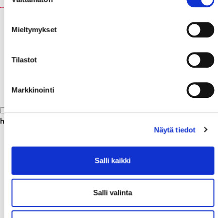
valinta
Rakastajat-teatteri uutiskirje
Mieltymykset
Tilastot
Markkinointi
Olen lukenut
tietosuojaselosteen
ja hyväksyn
henkilötietojeni käsittelyn
Näytä tiedot
Tilaa sähköpostiisi
Salli kaikki
Salli valinta