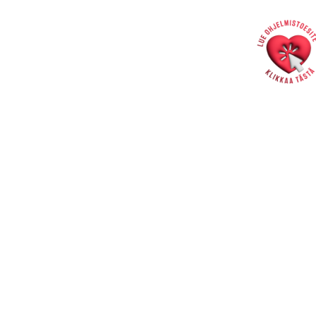
Hallintotoimisto
Rakastajat-teatteri | Pohjoisranta 11 | Pori
info@rakastajat.fi
Henkilökunta >>
Laskutusosoite >>
Tietosuojaseloste >>