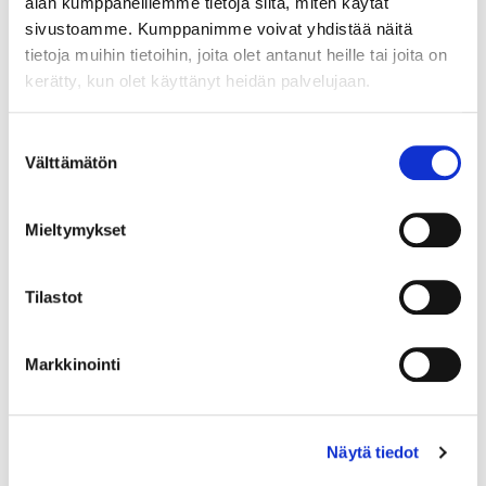
alan kumppaneillemme tietoja siitä, miten käytät
sivustoamme. Kumppanimme voivat yhdistää näitä
tietoja muihin tietoihin, joita olet antanut heille tai joita on
Country (*):
kerätty, kun olet käyttänyt heidän palvelujaan.
Great Britain (UK)
Register
Suostumuksen
Välttämätön
valinta
I'd like to receive the Rakastajat-teatteri newsletter
I accept the terms of use (*)
Mieltymykset
(*) Information is mandatory
Tilastot
Markkinointi
Näytä tiedot