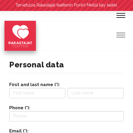
Tervetuloa Rakastajat-teatteriin Poriin! Meillä käy kaikki.
Navig
Navig
Personal data
First and last name (*):
Phone (*):
Email (*):