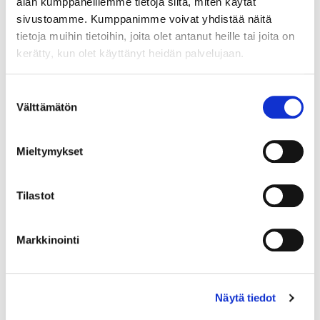
alan kumppaneillemme tietoja siitä, miten käytät
sivustoamme. Kumppanimme voivat yhdistää näitä
tietoja muihin tietoihin, joita olet antanut heille tai joita on
Country (*):
kerätty, kun olet käyttänyt heidän palvelujaan.
Great Britain (UK)
Register
Suostumuksen
Välttämätön
valinta
I'd like to receive the Rakastajat-teatteri newsletter
I accept the terms of use (*)
Mieltymykset
(*) Information is mandatory
Tilastot
Markkinointi
Näytä tiedot