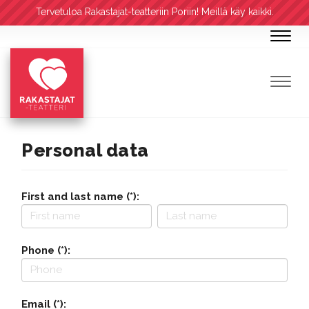
Tervetuloa Rakastajat-teatteriin Poriin! Meillä käy kaikki.
Navig
Navig
Personal data
First and last name (*):
Phone (*):
Email (*):