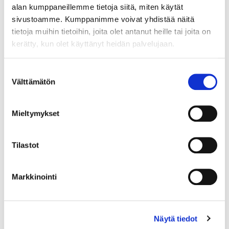
alan kumppaneillemme tietoja siitä, miten käytät
sivustoamme. Kumppanimme voivat yhdistää näitä
Maa (*):
tietoja muihin tietoihin, joita olet antanut heille tai joita on
Suomi
kerätty, kun olet käyttänyt heidän palvelujaan.
Rekisteröidy
Suostumuksen
Välttämätön
valinta
Haluan tilata Rakastajat-teatteri uutiskirjeen
Olen lukenut
tietosuojaselosteen
ja hyväksyn
henkilötietojeni käsittelyn (*)
Mieltymykset
(*) Tieto on pakollinen
Tilastot
Markkinointi
Näytä tiedot