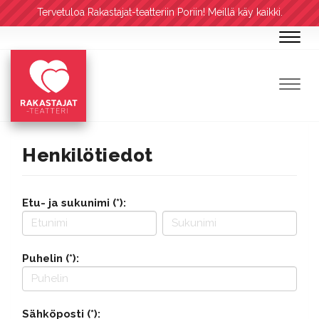
Tervetuloa Rakastajat-teatteriin Poriin! Meillä käy kaikki.
Navig
Navig
Henkilötiedot
Etu- ja sukunimi (*):
Puhelin (*):
Sähköposti (*):