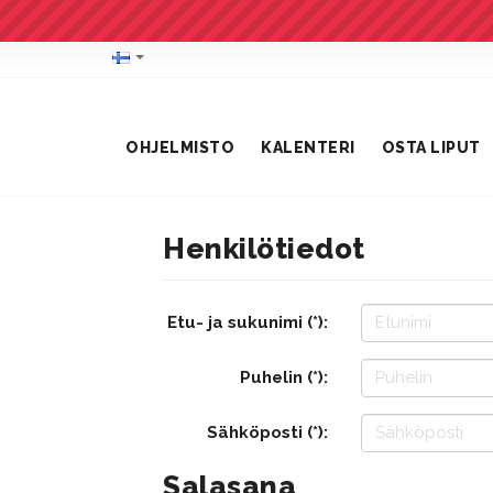
OHJELMISTO
KALENTERI
OSTA LIPUT
Henkilötiedot
Etu- ja sukunimi (*):
Puhelin (*):
Sähköposti (*):
Salasana