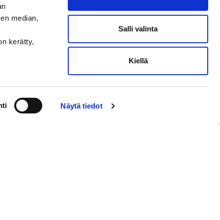
an
sen median,
Salli valinta
on kerätty,
Kiellä
ti
Näytä tiedot