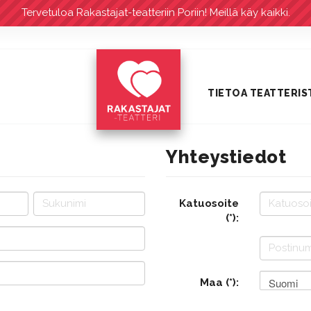
Tervetuloa Rakastajat-teatteriin Poriin! Meillä käy kaikki.
TIETOA TEATTERIS
Yhteystiedot
Katuosoite
(*):
Suomi
Maa (*):