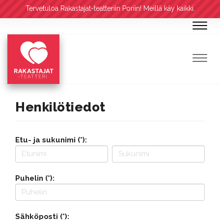
Tervetuloa Rakastajat-teatteriin Poriin! Meillä käy kaikki.
Navig
Navig
Henkilötiedot
Etu- ja sukunimi (*):
Puhelin (*):
Sähköposti (*):