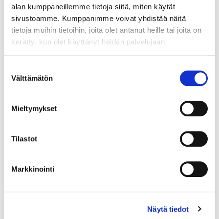
alan kumppaneillemme tietoja siitä, miten käytät
sivustoamme. Kumppanimme voivat yhdistää näitä
Maa (*):
tietoja muihin tietoihin, joita olet antanut heille tai joita on
Suomi
kerätty, kun olet käyttänyt heidän palvelujaan.
Rekisteröidy
Suostumuksen
Välttämätön
valinta
Haluan tilata Rakastajat-teatteri uutiskirjeen
Olen lukenut
tietosuojaselosteen
ja hyväksyn
henkilötietojeni käsittelyn (*)
Mieltymykset
(*) Tieto on pakollinen
Tilastot
Markkinointi
Näytä tiedot