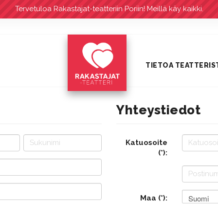
Tervetuloa Rakastajat-teatteriin Poriin! Meillä käy kaikki.
TIETOA TEATTERIS
Yhteystiedot
Katuosoite
(*):
Suomi
Maa (*):