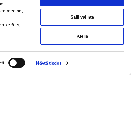
an
sen median,
Salli valinta
on kerätty,
Kiellä
ti
Näytä tiedot