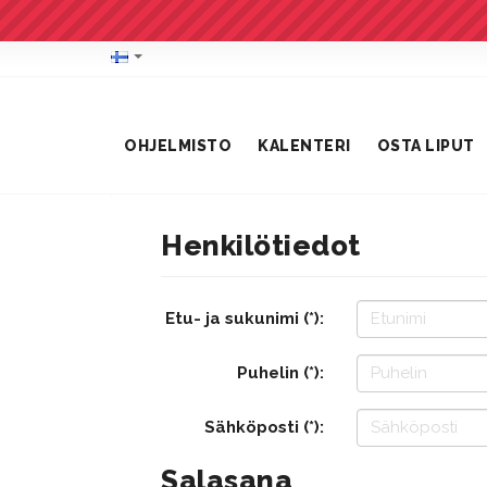
OHJELMISTO
KALENTERI
OSTA LIPUT
Henkilötiedot
Etu- ja sukunimi (*):
Puhelin (*):
Sähköposti (*):
Salasana