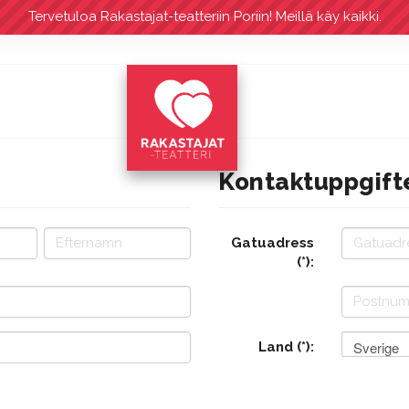
Tervetuloa Rakastajat-teatteriin Poriin! Meillä käy kaikki.
Kontaktuppgift
Gatuadress
(*):
Sverige
Land (*):