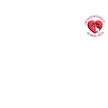
liput 24/7 saat verkkokaupasta
>