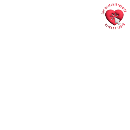
liput 24/7 saat verkkokaupasta
>