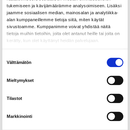
tukemiseen ja kävijämäärämme analysoimiseen. Lisäksi
jaamme sosiaalisen median, mainosalan ja analytiikka-
alan kumppaneillemme tietoja siitä, miten käytät
sivustoamme. Kumppanimme voivat yhdistää näitä
tietoja muihin tietoihin, joita olet antanut heille tai joita on
kerätty, kun olet käyttänyt heidän palvelujaan.
Lúna- hetki kauneudelle
Suostumuksen
ENNAKKO
Välttämätön
valinta
13.08.2026
15:00
Mieltymykset
Tilastot
Markkinointi