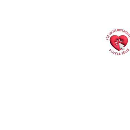
Hallintotoimisto
Rakastajat-teatteri | Pohjoisranta 11 | Pori