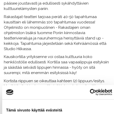
pääsee joustavasti ja edullisesti sykähdyttävien
kulttuurielämysten pariin.
Rakastajat-teatteri tarjoaa peräti 40-50 tapahtumaa
kausittain eli lähemmäs 100 tapahtumaa vuodessa!
Ohjelmisto on monipuolinen - Rakastajien oman
ohjelmiston lisäksi tuomme Poriin kiinnostavia
teatterivierailuja ja nauruhermoja herisyttäviä stand up -
keikkoja. Tapahtumia järjestetään sekä Kehräämössä että
Studio Hilkassa.
Kausikortilla yrityksenne voi ostaa kulttuuria koko
henkilöstölle edullisesti. Kortilla saa vapaalippuja esityksiin
ja säästää selvästi lippujen hinnassa - hyöty on sitä
suurempi, mitä enemmän esityksissä käy!
Kortista riippuen se oikeuttaa kahteen (2) lippuun/esitys.
Musiikkikeikat ja -konsertit eivät lukeudu kausikorttiin.
Lippuvaraukset tehdään etukäteen sähköpostitse -
helppoa! Varatut liput saa lunastettua ovelta.
Laskutus onnistuu kuukausittain, kaksi kertaa
Tämä sivusto käyttää evästeitä
vuodessa/kaudessa tai kertalaskutuksena.