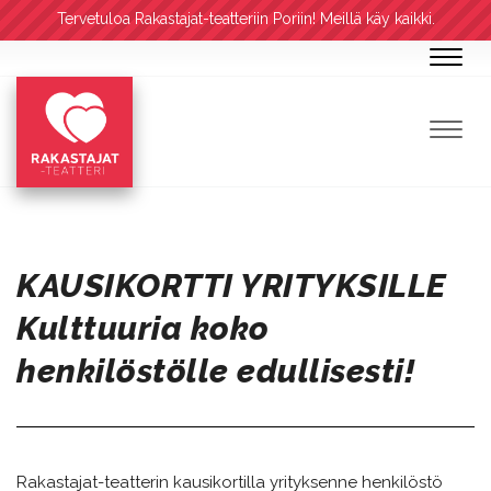
Tervetuloa Rakastajat-teatteriin Poriin! Meillä käy kaikki.
Navig
Navig
KAUSIKORTTI YRITYKSILLE
Kulttuuria koko
henkilöstölle edullisesti!
Rakastajat-teatterin kausikortilla yrityksenne henkilöstö