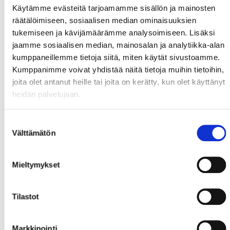
Käytämme evästeitä tarjoamamme sisällön ja mainosten
Kausikorttitarjous
räätälöimiseen, sosiaalisen median ominaisuuksien
tukemiseen ja kävijämäärämme analysoimiseen. Lisäksi
Rakastajat-teatteri täyttää 35 vuotta! Juhlan
jaamme sosiaalisen median, mainosalan ja analytiikka-alan
kunniaksi kausikortit nyt tarjoushintaan:
kumppaneillemme tietoja siitä, miten käytät sivustoamme.
1600 €/ vuosi
Kumppanimme voivat yhdistää näitä tietoja muihin tietoihin,
900 € / 6 kk
joita olet antanut heille tai joita on kerätty, kun olet käyttänyt
heidän palvelujaan.
Hinta sisältää
2 vapaalippua/esitys
.
(ei musiikkikeikat)
Suostumuksen
Välttämätön
valinta
TILAA YRITYKSELLENNE KAUSIKORTTI TÄSTÄ
Mieltymykset
Jos kaipaatte vielä lisätietoa kausikortista, ottakaa
Tilastot
yhteyttä:
info@rakastajat.fi
Markkinointi