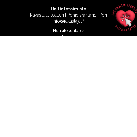
Hallintotoimisto
Rakastajat-teatteri | Pohjoisranta 11 | Pori
info@rakastajat.fi
Henkilökunta >>
Laskutusosoite >>
Tietosuojaseloste >>
Lipunmyynti
Rakastajien lippulinja | Pohjoisranta 11 | Pori
(02) 633 0125
|
info@rakastajat.fi
Puhelin avoinna
Ti 13-17
Pe 13-17
Tule käymään tai osta netistä >>