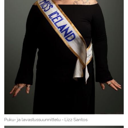
Puku- ja lavastussuunnittelu - Lizz Santos