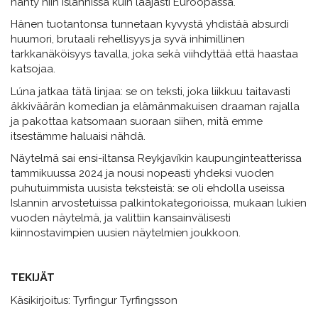
nähty niin Islannissa kuin laajasti Euroopassa.
Hänen tuotantonsa tunnetaan kyvystä yhdistää absurdi
huumori, brutaali rehellisyys ja syvä inhimillinen
tarkkanäköisyys tavalla, joka sekä viihdyttää että haastaa
katsojaa.
Lúna jatkaa tätä linjaa: se on teksti, joka liikkuu taitavasti
äkkiväärän komedian ja elämänmakuisen draaman rajalla
ja pakottaa katsomaan suoraan siihen, mitä emme
itsestämme haluaisi nähdä.
Näytelmä sai ensi-iltansa Reykjavíkin kaupunginteatterissa
tammikuussa 2024 ja nousi nopeasti yhdeksi vuoden
puhutuimmista uusista teksteistä: se oli ehdolla useissa
Islannin arvostetuissa palkintokategorioissa, mukaan lukien
vuoden näytelmä, ja valittiin kansainvälisesti
kiinnostavimpien uusien näytelmien joukkoon.
TEKIJÄT
Käsikirjoitus: Tyrfingur Tyrfingsson