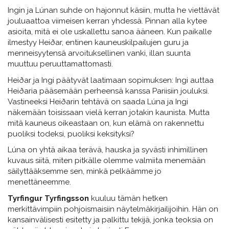
Ingin ja Lúnan suhde on hajonnut käsiin, mutta he viettävät
jouluaattoa viimeisen kerran yhdessä. Pinnan alla kytee
asioita, mitä ei ole uskallettu sanoa ääneen. Kun paikalle
ilmestyy Heiðar, entinen kauneuskilpailujen guru ja
menneisyytensä arvoituksellinen vanki, illan suunta
muuttuu peruuttamattomasti.
Heiðar ja Ingi päätyvät laatimaan sopimuksen: Ingi auttaa
Heiðaria pääsemään perheensä kanssa Pariisiin jouluksi.
Vastineeksi Heiðarin tehtävä on saada Lúna ja Ingi
näkemään toisissaan vielä kerran jotakin kaunista. Mutta
mitä kauneus oikeastaan on, kun elämä on rakennettu
puoliksi todeksi, puoliksi keksityksi?
Lúna on yhtä aikaa terävä, hauska ja syvästi inhimillinen
kuvaus siitä, miten pitkälle olemme valmiita menemään
säilyttääksemme sen, minkä pelkäämme jo
menettäneemme.
Tyrfingur Tyrfingsson
kuuluu tämän hetken
merkittävimpiin pohjoismaisiin näytelmäkirjailijoihin. Hän on
kansainvälisesti esitetty ja palkittu tekijä, jonka teoksia on