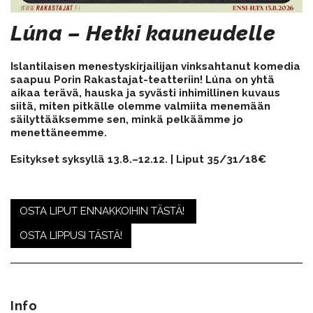
Lúna – Hetki kauneudelle
Islantilaisen menestyskirjailijan vinksahtanut komedia
saapuu Porin Rakastajat-teatteriin!
Lúna on yhtä
aikaa terävä, hauska ja syvästi inhimillinen kuvaus
siitä, miten pitkälle olemme valmiita menemään
säilyttääksemme sen, minkä pelkäämme jo
menettäneemme.
Esitykset syksyllä 13.8.–12.12. |
Liput 35/31/18€
OSTA LIPUT ENNAKKOIHIN TÄSTÄ!
OSTA LIPPUSI TÄSTÄ!
Info