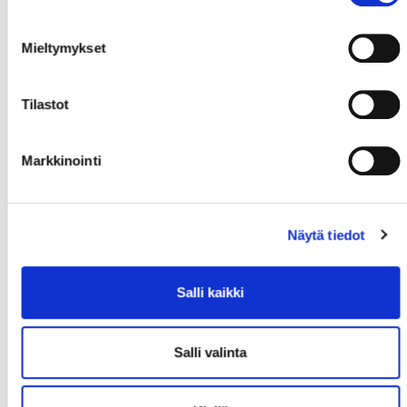
Mieltymykset
Tilastot
Markkinointi
Näytä tiedot
Salli kaikki
Entinen Miss Islanti - Angelika Meusel
Salli valinta
Suunnittelijat: