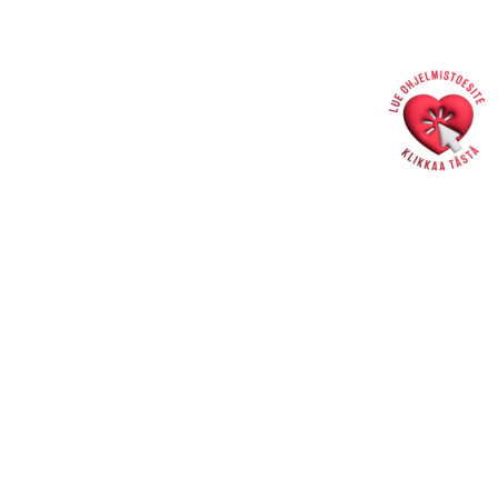
liput 24/7 saat verkkokaupasta
>