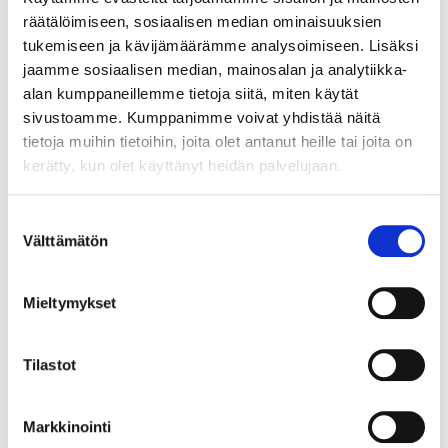
räätälöimiseen, sosiaalisen median ominaisuuksien
Premiere November 14th
Daddy's Girl (English subtitles provided)
tukemiseen ja kävijämäärämme analysoimiseen. Lisäksi
jaamme sosiaalisen median, mainosalan ja analytiikka-
alan kumppaneillemme tietoja siitä, miten käytät
sivustoamme. Kumppanimme voivat yhdistää näitä
tietoja muihin tietoihin, joita olet antanut heille tai joita on
kerätty, kun olet käyttänyt heidän palvelujaan.
Suostumuksen
Välttämätön
valinta
Mieltymykset
Tilastot
Markkinointi