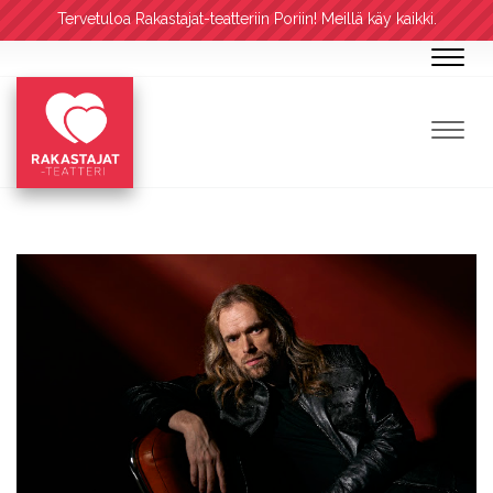
Tervetuloa Rakastajat-teatteriin Poriin! Meillä käy kaikki.
Navig
Navig