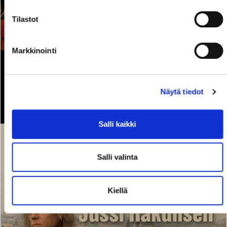
Tilastot
Markkinointi
Guto Konrad + Timo Haikarainen
Blues Band
Näytä tiedot
29.09.2026
16:00
Salli kaikki
Salli valinta
Kiellä