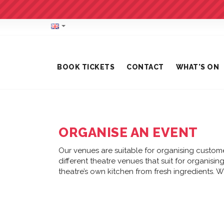
BOOK TICKETS
CONTACT
WHAT'S ON
ORGANISE AN EVENT
Our venues are suitable for organising custome
different theatre venues that suit for organisi
theatre’s own kitchen from fresh ingredients. W