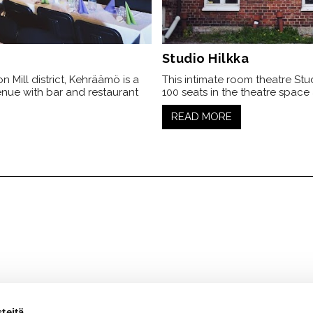
Studio Hilkka
n Mill district, Kehräämö is a
This intimate room theatre Stu
nue with bar and restaurant
100 seats in the theatre space 
READ MORE
teitä