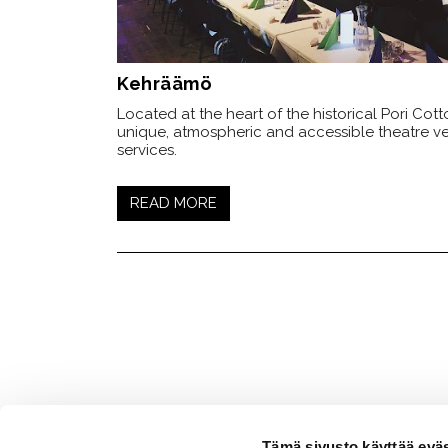
Kehräämö
Located at the heart of the historical Pori Cotto
unique, atmospheric and accessible theatre ve
services.
READ MORE
Tämä sivusto käyttää eväs