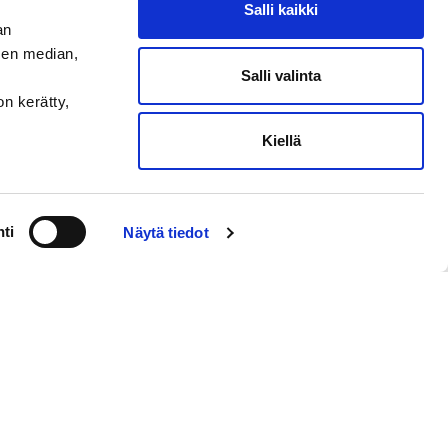
Salli kaikki
an
sen median,
Salli valinta
on kerätty,
Kiellä
ti
Näytä tiedot