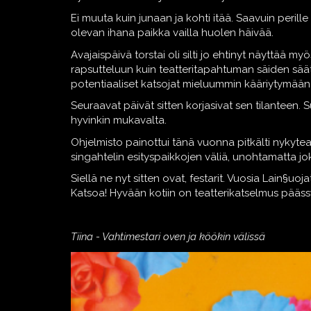
Ei muuta kuin junaan ja kohti itää. Saavuin peril
olevan ihana paikka vailla huolen häivää.
Avajaispäivä torstai oli silti jo ehtinyt näyttää 
rapsutteluun kuin teatteritapahtuman säiden säät
potentiaaliset katsojat mieluummin kääriytymään 
Seuraavat päivät sitten korjasivat sen tilanteen.
hyvinkin mukavalta.
Ohjelmisto painottui tänä vuonna pitkälti nykytea
singahtelin esityspaikkojen väliä, unohtamatta jok
Siellä ne nyt sitten ovat, festarit. Vuosia Lain§u
Katsoa! Hyvään kotiin on teatterikatselmus pääss
Tiina - Vahtimestari oven ja köökin välissä