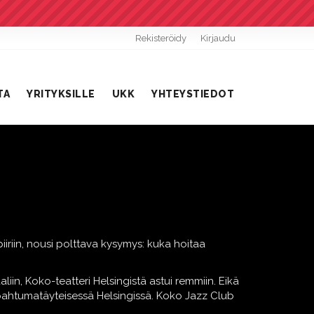
Rekisteröidy
Kirjaudu
TA
YRITYKSILLE
UKK
YHTEYSTIEDOT
piiriin, nousi polttava kysymys: kuka hoitaa
iin, Koko-teatteri Helsingistä astui remmiin. Eikä
tapahtumatäyteisessä Helsingissä. Koko Jazz Club