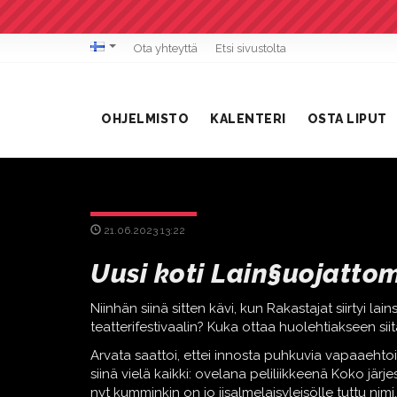
Ota yhteyttä
Etsi sivustolta
OHJELMISTO
KALENTERI
OSTA LIPUT
21.06.2023 13:22
Uusi koti Lain§uojattom
Niinhän siinä sitten kävi, kun Rakastajat siirtyi 
teatterifestivaalin? Kuka ottaa huolehtiakseen sii
Arvata saattoi, ettei innosta puhkuvia vapaaehtois
siinä vielä kaikki: ovelana peliliikkeenä Koko jä
nyt kumminkin on jo iisalmelaisyleisölle tuttu nimi.