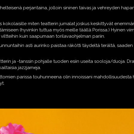
le helteisenä perjantaina, jolloin sininen taivas ja vehreyden 
myös kokolaisille miten teatterin jumalat joskus keskittyvät enem
ämiseen (hyvinkin tuttua myös meille täällä Porissa.) Hyinen vi
viltteihin kuin saapumaan torilavaohjelman pariin.
 Sunnuntaihin asti aurinko paistaa räkötti täydeltä terältä, saad
tterin ja -tanssin pohjalle tuoden esiin useita sooloja/duoja. D
ailtaisia jazzjameja.
ojattomien parissa touhunneena olin innoissani mahdollisuudesta 
yt.