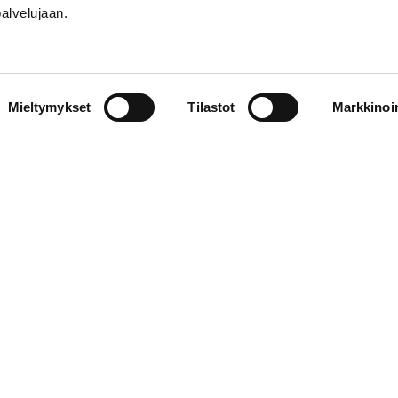
palvelujaan.
Mieltymykset
Tilastot
Markkinoin