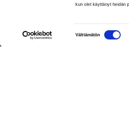
kun olet käyttänyt heidän 
Suostumuksen
Välttämätön
valinta