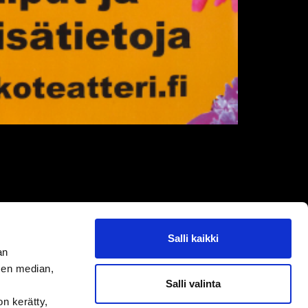
Salli kaikki
an
sen median,
Salli valinta
on kerätty,