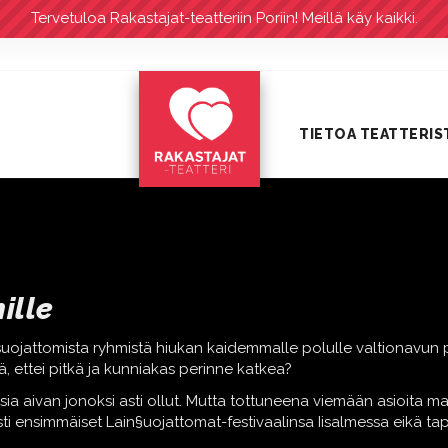
Tervetuloa Rakastajat-teatteriin Poriin! Meillä käy kaikki.
TIETOA TEATTERIS
ille
lainsuojattomista ryhmistä hiukan kaidemmalle polulle valtionavun 
tä, ettei pitkä ja kunniakas perinne katkea?
ia aivan jonoksi asti ollut. Mutta tottuneena viemään asioita maal
rjesti ensimmäiset Lain§uojattomat-festivaalinsa Iisalmessa eikä 