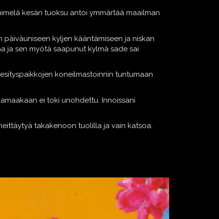
hapanimelä kesän tuoksu antoi ymmärtää maailman
män päiväuniseen kyljen kääntämiseen ja niskan
ima ja sen myötä saapunut kylmä sade sai
en esityspaikkojen koneilmastoinnin tuntumaan
raamaakaan ei toki unohdettu. Innoissani
heittäytyä takakenoon tuolilla ja vain katsoa.