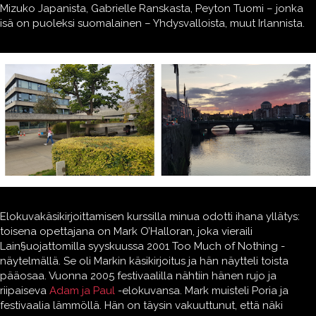
Mizuko Japanista, Gabrielle Ranskasta, Peyton Tuomi – jonka
isä on puoleksi suomalainen – Yhdysvalloista, muut Irlannista.
Elokuvakäsikirjoittamisen kurssilla minua odotti ihana yllätys:
toisena opettajana on Mark O’Halloran, joka vieraili
Lain§uojattomilla syyskuussa 2001 Too Much of Nothing -
näytelmällä. Se oli Markin käsikirjoitus ja hän näytteli toista
pääosaa. Vuonna 2005 festivaalilla nähtiin hänen rujo ja
riipaiseva
Adam ja Paul
-elokuvansa. Mark muisteli Poria ja
festivaalia lämmöllä. Hän on täysin vakuuttunut, että näki