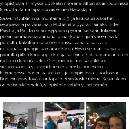
yliopistossa Trinityssä opiskelin nuorena, silloin asuin Dublinissa
8 vuotta. Tämä tapahtui siis ennen Rakastajia…
Saavuin Dubliniin sunnuntaina 11.9. ja lukukausi alkoi heti
seuraavana päivänä. Sain Michelleltä pyörän lainaksi, sitten
Päiviltä ja Patilta oman. Hyppäsin pyörän selkään tutisevin
polvin seuraavana aamuna: osaankohan ajaa vasemmalla
puolella, kaksikerrosbussien kanssa samalla kaistalla,
miljoonakaupungin aamuruuhkassa. Hyvin se meni, kurvailu
pyörällä pitkin kaupungin katuja sai minut heti tuntemaan oloni
melkein dublinilaiseksi. Olin purkanut matkalaukkuni
sielunsiskoni ja ystäväni Karenin vierashuoneeseen
Kimmagessa, hänen kauniissa – ja lämpimässä – kodissaan.
Dublinin järkyttävä asuntopula ei siis koske minua. Keskustaan
on nelisen kilometriä, yliopistolle vähän yli seitsemän.