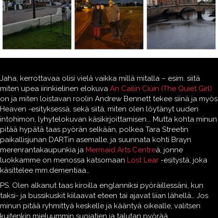
Jaha, kerrottavaa olisi vielä vaikka millä mitalla – esim. siitä
miten upea iirinkielinen elokuva
An Cailín Ciúin (The Quiet Girl)
on ja miten loistavan roolin Andrew Bennett tekee siinä ja myös
Heaven -esityksessä, sekä siitä, miten olen löytänyt uuden
intohimon, lyhytelokuvan käsikirjoittamisen... Mutta kohta minun
pitää hypätä taas pyörän selkään, polkea Tara Streetin
paikallisjunan DARTin asemalle, ja suunnata kohti Brayn
merenrantakaupunkia ja
Mermaid Arts Centre
ä, jonne
luokkamme on menossa katsomaan
Lost Lear
-esitystä, joka
käsittelee mm.dementiaa…
PS. Olen alkanut taas kiroilla englanniksi pyöräillessäni, kun
taksi- ja bussikuskit kiilaavat eteen tai ajavat liian lähellä… Jos
minun pitää ryhmittyä keskelle ja kääntyä oikealle, valitsen
kuitenkin mieluummin suojatien ja talutan pyörää…