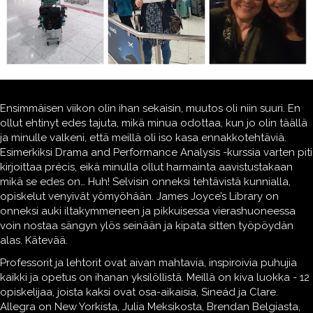
Ensimmäisen viikon olin ihan sekaisin, muutos oli niin suuri. En
ollut ehtinyt edes tajuta, mikä minua odottaa, kun jo olin täällä
ja minulle valkeni, että meillä oli iso kasa ennakkotehtäviä.
Esimerkiksi Drama and Performance Analysis -kurssia varten piti
kirjoittaa précis, eikä minulla ollut harmainta aavistustakaan
mikä se edes on… Huh! Selvisin onneksi tehtävistä kunnialla,
opiskelut venyivät yömyöhään. James Joyce’s Library on
onneksi auki iltakymmeneen ja pikkuisessa vierashuoneessa
voin nostaa sängyn ylös seinään ja kipata sitten työpöydän
alas. Kätevää.
Professorit ja lehtorit ovat aivan mahtavia, inspiroivia puhujia
kaikki ja opetus on ihanan yksilöllistä. Meillä on kiva luokka - 12
opiskelijaa, joista kaksi ovat osa-aikaisia, Sineád ja Clare.
Allegra on New Yorkista, Julia Meksikosta, Brendan Belgiasta,