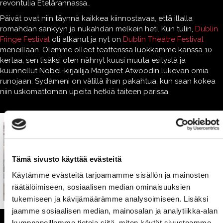
revontulia Etelärannassa…
Päivät ovat niin täynnä kaikkea kiinnostavaa, että illalla
romahdan sänkyyn ja nukahdan melkein heti. Kun tulin,
Dublin
Fringe Festival
oli alkanut ja nyt on
Dublin Theatre Festival
meneillään. Olemme olleet teatterissa luokkamme kanssa 10
kertaa, sen lisäksi olen nähnyt kuusi muuta esitystä ja
kuunnellut Nobel-kirjailija Margaret Atwoodin lukevan omia
runojaan. Sydämeni on välillä ihan pakahtua, kun saan kokea
niin uskomattoman upeita hetkiä taiteen parissa.
Tämä sivusto käyttää evästeitä
Käytämme evästeitä tarjoamamme sisällön ja mainosten
räätälöimiseen, sosiaalisen median ominaisuuksien
tukemiseen ja kävijämäärämme analysoimiseen. Lisäksi
jaamme sosiaalisen median, mainosalan ja analytiikka-alan
kumppaneillemme tietoja siitä, miten käytät sivustoamme.