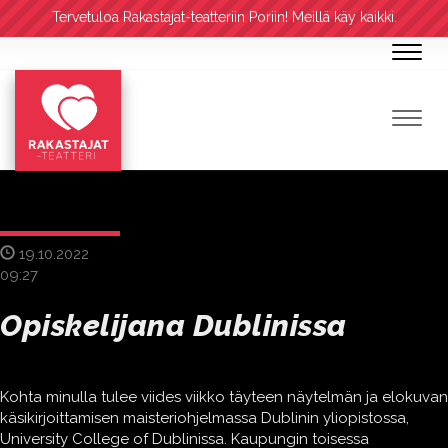
Tervetuloa Rakastajat-teatteriin Poriin! Meillä käy kaikki.
Navig
Navig
19.10.2022
09:27
Opiskelijana Dublinissa
Kohta minulla tulee viides viikko täyteen näytelmän ja elokuvan
käsikirjoittamisen maisteriohjelmassa Dublinin yliopistossa,
University College of Dublinissa. Kaupungin toisessa