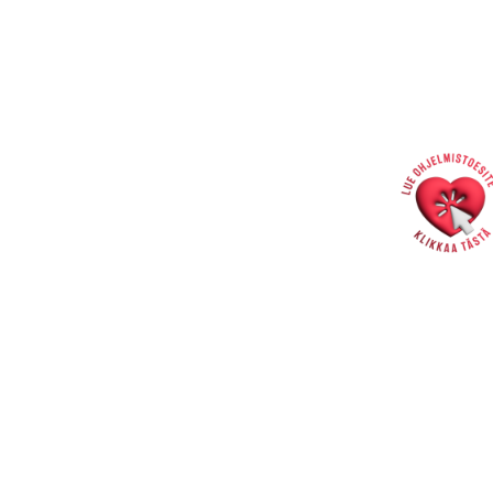
Hallintotoimisto
Rakastajat-teatteri | Pohjoisranta 11 | Pori
info@rakastajat.fi
Henkilökunta >>