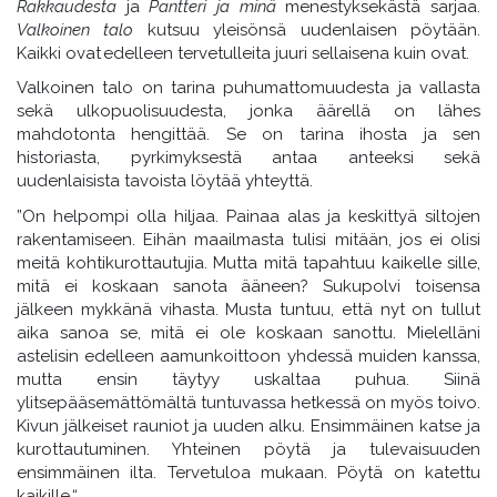
Rakkaudesta
ja
Pantteri ja minä
menestyksekästä sarjaa.
Valkoinen talo
kutsuu yleisönsä uudenlaisen pöytään.
Kaikki ovat edelleen tervetulleita juuri sellaisena kuin ovat.
Valkoinen talo on tarina puhumattomuudesta ja vallasta
sekä ulkopuolisuudesta, jonka äärellä on lähes
mahdotonta hengittää. Se on tarina ihosta ja sen
historiasta, pyrkimyksestä antaa anteeksi sekä
uudenlaisista tavoista löytää yhteyttä.
”On helpompi olla hiljaa. Painaa alas ja keskittyä siltojen
rakentamiseen. Eihän maailmasta tulisi mitään, jos ei olisi
meitä kohtikurottautujia. Mutta mitä tapahtuu kaikelle sille,
mitä ei koskaan sanota ääneen? Sukupolvi toisensa
jälkeen mykkänä vihasta. Musta tuntuu, että nyt on tullut
aika sanoa se, mitä ei ole koskaan sanottu. Mielelläni
astelisin edelleen aamunkoittoon yhdessä muiden kanssa,
mutta ensin täytyy uskaltaa puhua. Siinä
ylitsepääsemättömältä tuntuvassa hetkessä on myös toivo.
Kivun jälkeiset rauniot ja uuden alku. Ensimmäinen katse ja
kurottautuminen. Yhteinen pöytä ja tulevaisuuden
ensimmäinen ilta. Tervetuloa mukaan. Pöytä on katettu
kaikille.“