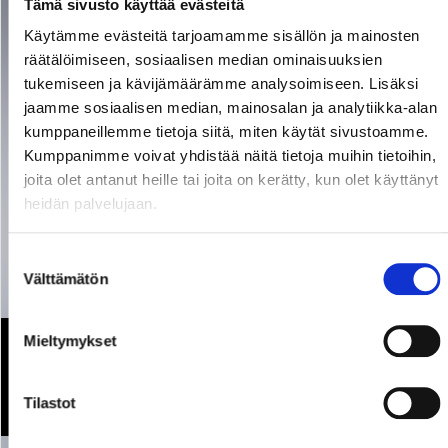
Tämä sivusto käyttää evästeitä
Käytämme evästeitä tarjoamamme sisällön ja mainosten
räätälöimiseen, sosiaalisen median ominaisuuksien
tukemiseen ja kävijämäärämme analysoimiseen. Lisäksi
jaamme sosiaalisen median, mainosalan ja analytiikka-alan
kumppaneillemme tietoja siitä, miten käytät sivustoamme.
Kumppanimme voivat yhdistää näitä tietoja muihin tietoihin,
joita olet antanut heille tai joita on kerätty, kun olet käyttänyt
heidän palvelujaan.
Suostumuksen
Välttämätön
valinta
Mieltymykset
Jorma U! - vaan ei joku muu!
01.09.2026
Tilastot
16:00