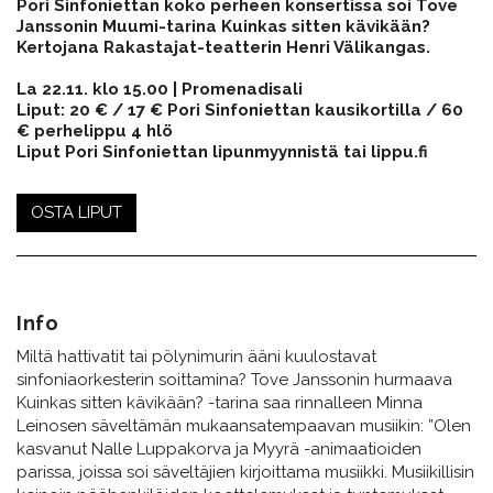
​​​​​​​Pori Sinfoniettan koko perheen konsertissa soi Tove
Janssonin Muumi-tarina Kuinkas sitten kävikään?
Kertojana Rakastajat-teatterin Henri Välikangas.
La 22.11. klo 15.00 | Promenadisali
​​​​​​​Liput: 20 € / 17 € Pori Sinfoniettan kausikortilla / 60
€ perhelippu 4 hlö​​​​​​​
Liput Pori Sinfoniettan lipunmyynnistä tai lippu.fi
OSTA LIPUT
Info
Miltä hattivatit tai pölynimurin ääni kuulostavat
sinfoniaorkesterin soittamina? Tove Janssonin hurmaava
Kuinkas sitten kävikään? -tarina saa rinnalleen Minna
Leinosen säveltämän mukaansatempaavan musiikin: ”Olen
kasvanut Nalle Luppakorva ja Myyrä -animaatioiden
parissa, joissa soi säveltäjien kirjoittama musiikki. Musiikillisin