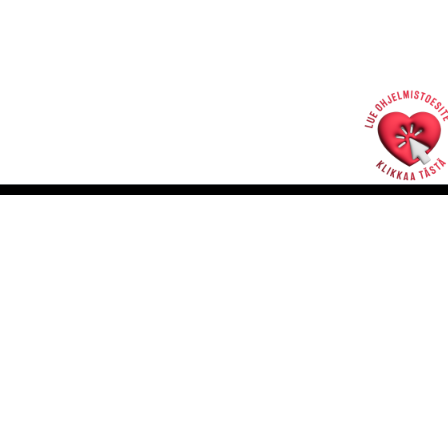
Hallintotoimisto
Rakastajat-teatteri | Pohjoisranta 11 | Pori
info@rakastajat.fi
Henkilökunta >>
Laskutusosoite >>
Tietosuojaseloste >>