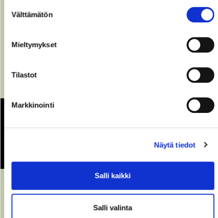
Suostumuksen
Välttämätön
valinta
Mieltymykset
Tilastot
Markkinointi
Lúna- hetki kauneudelle
ENNAKKO
Näytä tiedot
13.08.2026
15:00
Salli kaikki
Salli valinta