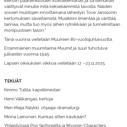
keinoin päähenkilöiden koettelemukset ja tuntemukset
välittyivät minulle mitä kekseliäimmillä tavoilla. Näiden
soivien muistojen innoittamana lähestyin Tove Janssonin
kertomuksen säveltämistä. Musiikkini ilmentää ja värittää
tarinaa, mutta tuo myös siihen rytmikkään ja tunnelmiltaan
monipuolisen tason.”
Tänä vuonna vietetään Muumien 80-vuotisjuhlavuotta.
Ensimmäinen muumitarina Muumit ja suuri tuhotulva
julkaistiin vuonna 1945.
Lapsen oikeuksien viikkoa vietetään 17. –23.11.2025.
TEKIJÄT
Kimmo Tullila, kapellimestari
Henri Välikangas, kertoja
Meri-Maija Näykki, ohjaaja-dramaturgi
Minna Leinonen: Kuinkas sitten kävikään?
Yhteistyössä Pori Sinfonietta ja Moomin Characters.