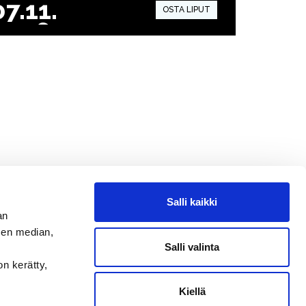
07.11.
2026
17:00
Salli kaikki
an
sen median,
Salli valinta
on kerätty,
Kiellä