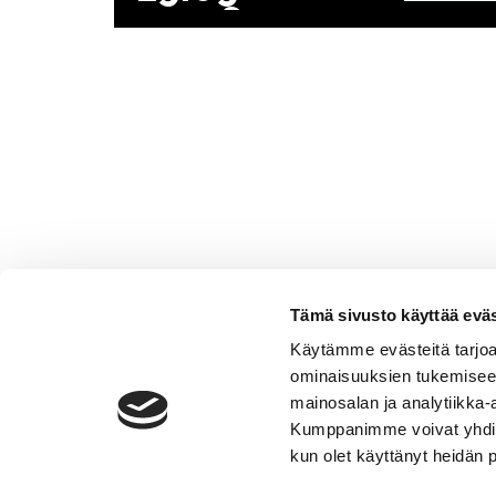
.2026
15:00
Tämä sivusto käyttää eväs
Käytämme evästeitä tarjoa
ominaisuuksien tukemisee
mainosalan ja analytiikka-
Kumppanimme voivat yhdistää 
kun olet käyttänyt heidän 