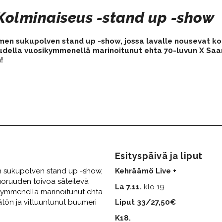
yhä Kolminaiseus -stand up -show
men sukupolven stand up -show, jossa lavalle nousevat ko
uudella vuosikymmenellä marinoitunut ehta 70-luvun X
Saa
n
!
Esityspäivä ja liput
n sukupolven stand up -show,
Kehräämö Live +
uoruuden toivoa säteilevä
La 7.11.
klo 19
ikymmenellä marinoitunut ehta
tön ja vittuuntunut buumeri
Liput 33/27,50€
​​​​​​​K18.