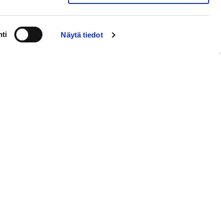
ti
Näytä tiedot
ämö
Studio Hilkka
 | Pori
Valtakatu 22 | Pori