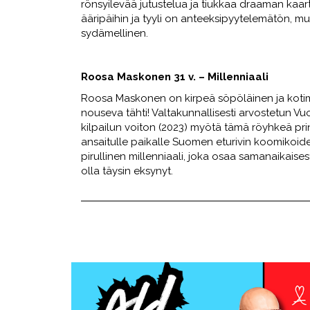
rönsyilevää jutustelua ja tiukkaa draaman kaart
ääripäihin ja tyyli on anteeksipyytelemätön, m
sydämellinen.
Roosa Maskonen 31 v. – Millenniaali
Roosa Maskonen on kirpeä söpöläinen ja kotim
nouseva tähti! Valtakunnallisesti arvostetun V
kilpailun voiton (2023) myötä tämä röyhkeä pr
ansaitulle paikalle Suomen eturivin koomikoid
pirullinen millenniaali, joka osaa samanaikaisest
olla täysin eksynyt.