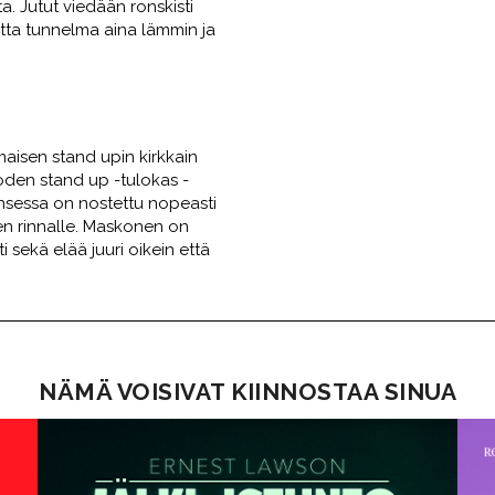
a. Jutut viedään ronskisti
utta tunnelma aina lämmin ja
aisen stand upin kirkkain
uoden stand up -tulokas -
insessa on nostettu nopeasti
en rinnalle. Maskonen on
i sekä elää juuri oikein että
NÄMÄ VOISIVAT KIINNOSTAA SINUA