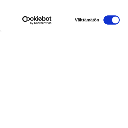
Suostumuksen
Välttämätön
valinta
Hallintotoimisto
Rakastajat-teatteri | Pohjoisranta 11 |
Rakast