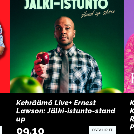
Kehräämö Live+ Ernest
K
Lawson: Jälki-istunto-stand
K
up
R
P
09.10