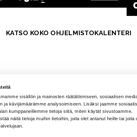
.2026
15:00
KATSO KOKO OHJELMISTOKALENTERI
teitä
mamme sisällön ja mainosten räätälöimiseen, sosiaalisen medi
n ja kävijämäärämme analysoimiseen. Lisäksi jaamme sosiaali
alan kumppaneillemme tietoja siitä, miten käytät sivustoamme.
näitä tietoja muihin tietoihin, joita olet antanut heille tai joita 
palvelujaan.