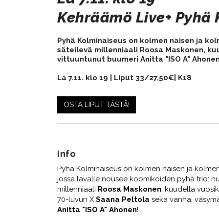
​​​​​​​Kehräämö Live+ P
Pyhä Kolminaiseus on kolmen naisen ja kol
säteilevä millenniaali
Roosa Maskonen
, k
vittuuntunut buumeri
Anitta "ISO A" Ahone
La 7.11. klo 19 | Liput 33/27,50
€
| K18
OSTA LIPUT TÄSTÄ!
Info
Pyhä Kolminaiseus on kolmen naisen ja kolme
jossa lavalle nousee koomikoiden pyhä trio: n
millenniaali
Roosa Maskonen
, kuudella vuos
70-luvun X
Saana Peltola
sekä vanha, väsymä
Anitta "ISO A" Ahonen
!