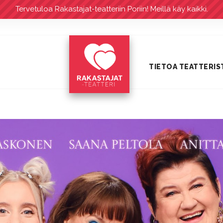
Tervetuloa Rakastajat-teatteriin Poriin! Meillä käy kaikki.
TIETOA TEATTERIS