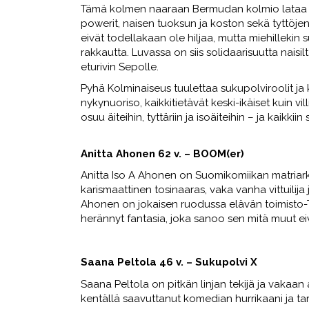
Tämä kolmen naaraan Bermudan kolmio lataa lav
powerit, naisen tuoksun ja koston sekä tyttöjen
eivät todellakaan ole hiljaa, mutta miehilleki
rakkautta. Luvassa on siis solidaarisuutta naisil
eturivin Sepolle.
Pyhä Kolminaiseus tuulettaa sukupolviroolit ja 
nykynuoriso, kaikkitietävät keski-ikäiset kuin v
osuu äiteihin, tyttäriin ja isoäiteihin – ja kaikkiin s
Anitta Ahonen 62 v. – BOOM(er)
Anitta Iso A Ahonen on Suomikomiikan matriark
karismaattinen tosinaaras, vaka vanha vittuilija 
Ahonen on jokaisen ruodussa elävän toimisto-Ta
herännyt fantasia, joka sanoo sen mitä muut ei
Saana Peltola 46 v. – Sukupolvi X
Saana Peltola on pitkän linjan tekijä ja vaka
kentällä saavuttanut komedian hurrikaani ja tar