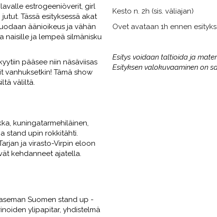
alle estrogeeniöverit, girl
Kesto n. 2h (sis. väliajan)
 jutut. Tässä esityksessä akat
n suodaan äänioikeus ja vähän
Ovet avataan 1h ennen esityks
ta naisille ja lempeä silmänisku
Esitys voidaan taltioida ja mate
kyytiin pääsee niin näsäviisas
Esityksen valokuvaaminen on sall
illit vanhuksetkin! Tämä show
iltä väliltä.
ka, kuningatarmehiläinen,
ja stand upin rokkitähti.
rjan ja virasto-Virpin eloon
vät kehdanneet ajatella.
an aseman Suomen stand up -
inoiden ylipapitar, yhdistelmä