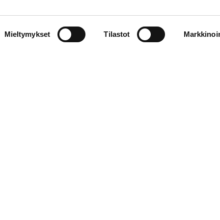
Mieltymykset
Tilastot
Markkinoin
Kulttuuritehdas Kehrä
Lipunmyynti
Pumpulikatu | Pohjoisranta 11
ajien lippulinja | Pohjoisranta