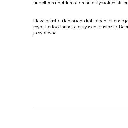
uudelleen unohtumattoman esityskokemuksen p
Elävä arkisto -illan aikana katsotaan tallenne 
myös kertoo tarinoita esityksen taustoista. Baari
ja syötävää!