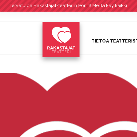
Tervetuloa Rakastajat-teatteriin Poriin! Meillä käy kaikki.
TIETOA TEATTERIS