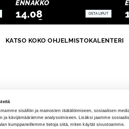
ENNAKKO
E
14.08
.2026
15:00
KATSO KOKO OHJELMISTOKALENTERI
teitä
mamme sisällön ja mainosten räätälöimiseen, sosiaalisen medi
n ja kävijämäärämme analysoimiseen. Lisäksi jaamme sosiaali
alan kumppaneillemme tietoja siitä, miten käytät sivustoamme.