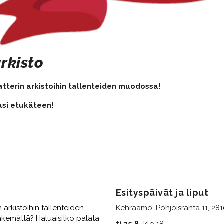
rkisto
tterin arkistoihin tallenteiden muodossa!
kasi etukäteen!
Esityspäivät ja liput
 arkistoihin tallenteiden
Kehräämö, Pohjoisranta 11, 281
äkemättä? Haluaisitko palata
ti 25.8.
klo 18