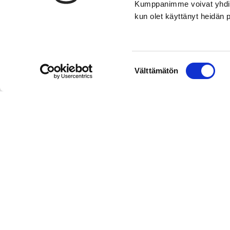
Kumppanimme voivat yhdistää 
kun olet käyttänyt heidän 
Suostumuksen
Välttämätön
valinta