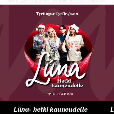
Lúna- hetki kauneudelle
L