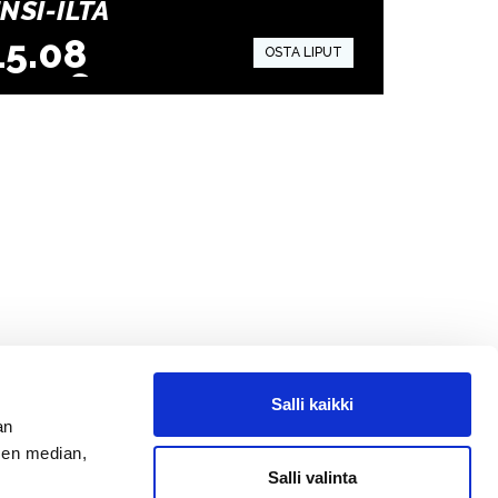
NSI-ILTA
15.08
.2026
15:00
Salli kaikki
an
sen median,
Salli valinta