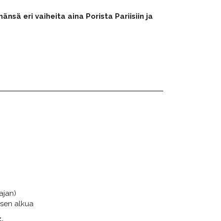
nsä eri vaiheita aina Porista Pariisiin ja
ajan)
ksen alkua
.