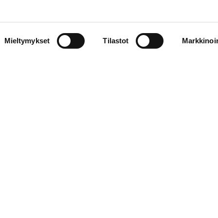
Mieltymykset
Tilastot
Markkinoin
Kulttuuritehdas Kehrä
Lipunmyynti