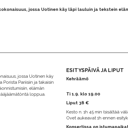
okonaisuus, jossa Uotinen käy läpi lauluin ja tekstein elämä
ESITYSPÄIVÄ JA LIPUT
onaisuus, jossa Uotinen käy
Kehräämö
 Porista Pariisiin ja takaisin
päonnistumisiin, elämän
Ti 1.9. klo 19.00
 vääjäämätöntä loppua.
Liput 38 €
Kesto n. 1h 45 min (sisältää väli
Ovet aukeavat 1h ennen esity
Konsertissa on istumapaikat