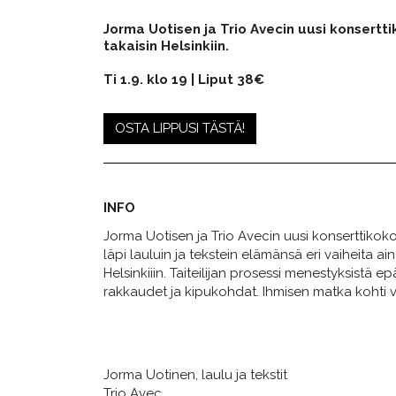
Jorma Uotisen ja Trio Avecin uusi konserttik
takaisin Helsinkiin.
Ti 1.9. klo 19 | Liput 38€
OSTA LIPPUSI TÄSTÄ!
INFO
Jorma Uotisen ja Trio Avecin uusi konserttikok
läpi lauluin ja tekstein elämänsä eri vaiheita aina
Helsinkiiin. Taiteilijan prosessi menestyksistä e
rakkaudet ja kipukohdat. Ihmisen matka kohti
Jorma Uotinen, laulu ja tekstit
Trio Avec