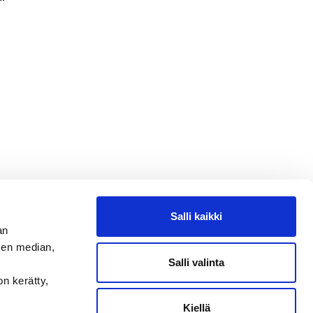
Salli kaikki
an
sen median,
Salli valinta
on kerätty,
Kiellä