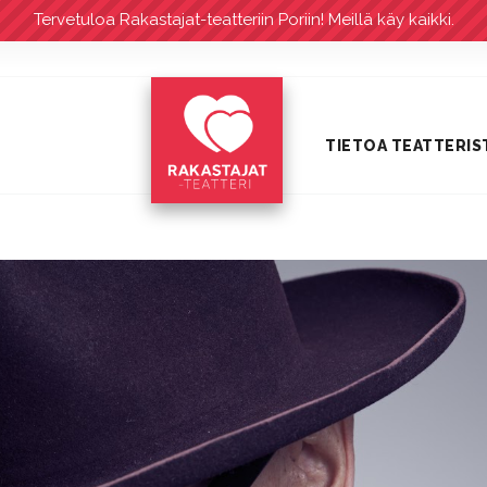
Tervetuloa Rakastajat-teatteriin Poriin! Meillä käy kaikki.
TIETOA TEATTERIS