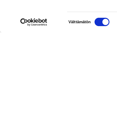
Suostumuksen
Välttämätön
valinta
Hallintotoimisto
Rakastajat-teatteri | Pohjoisranta 11 |