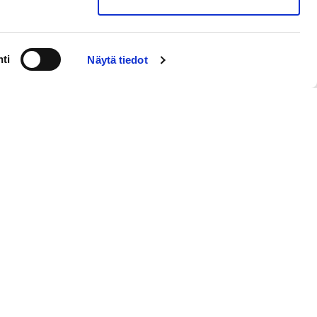
ti
Näytä tiedot
ämö
Studio Hilkka