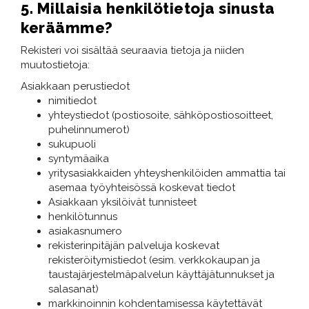
5. Millaisia henkilötietoja sinusta
keräämme?
Rekisteri voi sisältää seuraavia tietoja ja niiden
muutostietoja:
Asiakkaan perustiedot
nimitiedot
yhteystiedot (postiosoite, sähköpostiosoitteet,
puhelinnumerot)
sukupuoli
syntymäaika
yritysasiakkaiden yhteyshenkilöiden ammattia tai
asemaa työyhteisössä koskevat tiedot
Asiakkaan yksilöivät tunnisteet
henkilötunnus
asiakasnumero
rekisterinpitäjän palveluja koskevat
rekisteröitymistiedot (esim. verkkokaupan ja
taustajärjestelmäpalvelun käyttäjätunnukset ja
salasanat)
markkinoinnin kohdentamisessa käytettävät