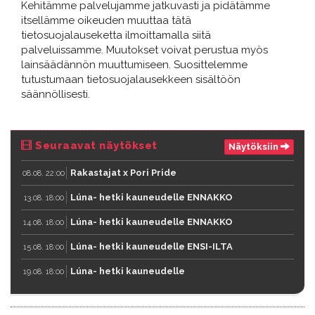
Kehitämme palvelujamme jatkuvasti ja pidätämme
itsellämme oikeuden muuttaa tätä
tietosuojalauseketta ilmoittamalla siitä
palveluissamme. Muutokset voivat perustua myös
lainsäädännön muuttumiseen. Suosittelemme
tutustumaan tietosuojalausekkeen sisältöön
säännöllisesti.
Seuraavat näytökset
Näytöksiin
Rakastajat x Pori Pride
08.08. 22:00
Lúna- hetki kauneudelle ENNAKKO
13.08. 18:00
Lúna- hetki kauneudelle ENNAKKO
14.08. 18:00
Lúna- hetki kauneudelle ENSI-ILTA
15.08. 18:00
Lúna- hetki kauneudelle
19.08. 18:00