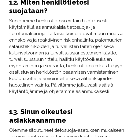
12. Miten henkilötietosi
suojataan?
Suojaamme henkilötietosi erittäin huolellisesti
käyttämällä asianmukaisia tietosuoja- ja
tietoturvakeinoja. Tällaisia keinoja ovat muun muassa
ennakoiva ja reaktiivinen riskienhallinta, palomuurien,
salaustekniikoiden ja turvallisten laitetilojen sekä
kulunvalvonnan ja turvallisuusjärjestelmien käyttö,
turvallisuussuunnittelu, hallittu käyttöoikeuksien
myöntäminen ja seuranta, henkilötietojen käsittelyyn
osallistuvan henkilöstön osaamisen varmistaminen
koulutuksilla ja arvioinneilla sekä alihankkijoiden
huolellinen valinta. Päivitämme jatkuvasti sisäisiä
käytäntöjämme ja ohjeitamme asianmukaisesti.​​​​​​​
13. Sinun oikeutesi
asiakkaanamme
Olemme sitoutuneet tietosuoja-asetuksen mukaiseen
tietojen käsittelyyn ja tarjoamme käyttäjillemme