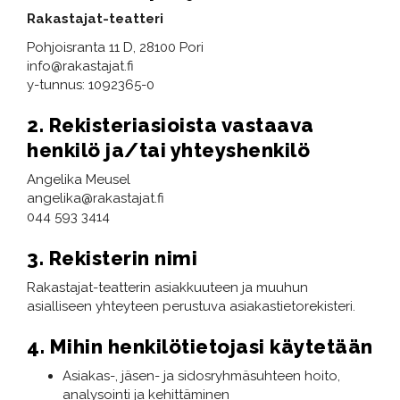
Rakastajat-teatteri
Pohjoisranta 11 D, 28100 Pori
info@rakastajat.fi​​​​​
y-tunnus: 1092365-0
2. Rekisteriasioista vastaava
henkilö ja/tai yhteyshenkilö
​​​​​​​Angelika Meusel
angelika@rakastajat.fi
044 593 3414​​​​​​​
3. Rekisterin nimi
Rakastajat-teatterin asiakkuuteen ja muuhun
asialliseen yhteyteen perustuva asiakastietorekisteri.
4. Mihin henkilötietojasi käytetään
Asiakas-, jäsen- ja sidosryhmäsuhteen hoito,
analysointi ja kehittäminen