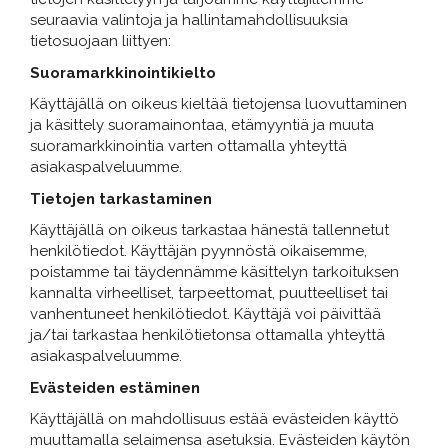
seuraavia valintoja ja hallintamahdollisuuksia
tietosuojaan liittyen:
Suoramarkkinointikielto
Käyttäjällä on oikeus kieltää tietojensa luovuttaminen
ja käsittely suoramainontaa, etämyyntiä ja muuta
suoramarkkinointia varten ottamalla yhteyttä
asiakaspalveluumme.
Tietojen tarkastaminen
Käyttäjällä on oikeus tarkastaa hänestä tallennetut
henkilötiedot. Käyttäjän pyynnöstä oikaisemme,
poistamme tai täydennämme käsittelyn tarkoituksen
kannalta virheelliset, tarpeettomat, puutteelliset tai
vanhentuneet henkilötiedot. Käyttäjä voi päivittää
ja/tai tarkastaa henkilötietonsa ottamalla yhteyttä
asiakaspalveluumme.
Evästeiden estäminen
Käyttäjällä on mahdollisuus estää evästeiden käyttö
muuttamalla selaimensa asetuksia. Evästeiden käytön