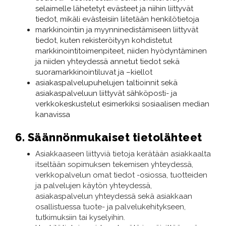
selaimelle lähetetyt evästeet ja niihin liittyvät
tiedot, mikäli evästeisiin liitetään henkilötietoja
markkinointiin ja myynninedistämiseen liittyvät
tiedot, kuten rekisteröityyn kohdistetut
markkinointitoimenpiteet, niiden hyödyntäminen
ja niiden yhteydessä annetut tiedot sekä
suoramarkkinointiluvat ja –kiellot
asiakaspalvelupuhelujen taltioinnit sekä
asiakaspalveluun liittyvät sähköposti- ja
verkkokeskustelut esimerkiksi sosiaalisen median
kanavissa
6. Säännönmukaiset tietolähteet
Asiakkaaseen liittyviä tietoja kerätään asiakkaalta
itseltään sopimuksen tekemisen yhteydessä,
verkkopalvelun omat tiedot -osiossa, tuotteiden
ja palvelujen käytön yhteydessä,
asiakaspalvelun yhteydessä sekä asiakkaan
osallistuessa tuote- ja palvelukehitykseen,
tutkimuksiin tai kyselyihin.