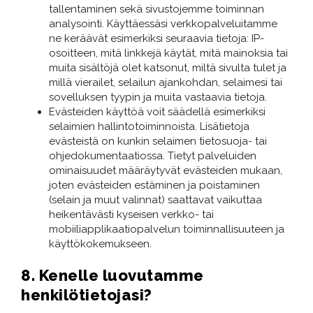
tallentaminen sekä sivustojemme toiminnan
analysointi. Käyttäessäsi verkkopalveluitamme
ne keräävät esimerkiksi seuraavia tietoja: IP-
osoitteen, mitä linkkejä käytät, mitä mainoksia tai
muita sisältöjä olet katsonut, miltä sivulta tulet ja
millä vierailet, selailun ajankohdan, selaimesi tai
sovelluksen tyypin ja muita vastaavia tietoja.
Evästeiden käyttöä voit säädellä esimerkiksi
selaimien hallintotoiminnoista. Lisätietoja
evästeistä on kunkin selaimen tietosuoja- tai
ohjedokumentaatiossa. Tietyt palveluiden
ominaisuudet määräytyvät evästeiden mukaan,
joten evästeiden estäminen ja poistaminen
(selain ja muut valinnat) saattavat vaikuttaa
heikentävästi kyseisen verkko- tai
mobiiliapplikaatiopalvelun toiminnallisuuteen ja
käyttökokemukseen.
8. Kenelle luovutamme
henkilötietojasi?