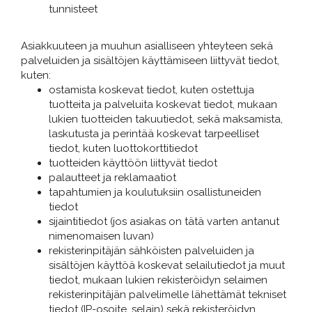
tunnisteet
Asiakkuuteen ja muuhun asialliseen yhteyteen sekä
palveluiden ja sisältöjen käyttämiseen liittyvät tiedot,
kuten:
ostamista koskevat tiedot, kuten ostettuja
tuotteita ja palveluita koskevat tiedot, mukaan
lukien tuotteiden takuutiedot, sekä maksamista,
laskutusta ja perintää koskevat tarpeelliset
tiedot, kuten luottokorttitiedot
tuotteiden käyttöön liittyvät tiedot
palautteet ja reklamaatiot
tapahtumien ja koulutuksiin osallistuneiden
tiedot
sijaintitiedot (jos asiakas on tätä varten antanut
nimenomaisen luvan)
rekisterinpitäjän sähköisten palveluiden ja
sisältöjen käyttöä koskevat selailutiedot ja muut
tiedot, mukaan lukien rekisteröidyn selaimen
rekisterinpitäjän palvelimelle lähettämät tekniset
tiedot (IP-osoite, selain) sekä rekisteröidyn