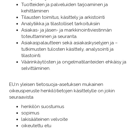
Tuotteiden ja palveluiden tarjoaminen ja
kehittäminen
Tilausten toimitus, käsittely ja arkistointi
Analytiikka ja tilastolliset tarkoituksiin
Asiakas- ja jäsen- ja markkinointiviestinnän
toteuttaminen ja seuranta.
Asiakaspalautteen sekä asiakaskyselyjen ja –
tutkimusten tulosten käsittely, analysointi ja
tilastointi.
Väärinkäytösten ja ongelmatilanteiden ehkäisy ja
selvittäminen.
EU:n yleisen tietosuoja-asetuksen mukainen
oikeusperuste henkilötietojen käsittelylle on jokin
seuraavista
henkilön suostumus
sopimus
lakisääteinen velvoite
oikeutettu etu