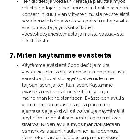
Henkilötietoja voidaan kerätä ja päivittää myös
rekisterinpitäjän ja sen kanssa kulloinkin samaan
konserniin kuuluvien yritysten muista rekistereistä
sekä henkilötietoja koskevia palveluja tarjoavilta
viranomaisilta ja yrityksiltä, kuten
väestötietojärjestelmästä ja muista vastaavista
rekistereistä.
7. Miten käytämme evästeitä
Käytämme evästeitä (”cookies”) ja muita
vastaavia tekniikoita, kuten selaimen paikallista
varastoa (“local storage”) palveluidemme
tarjoamiseen ja kehittämiseen. Käytämme
evästeitä myös sisällön yksilöimiseen ja
mainonnan kohdistamiseen. Evästeiden avulla
voimme muun muassa tarjota paremmin
ajantasaisia ja yksilöllisiä palveluja näyttämällä
käyttäjän kiinnostuksen kohteisiin perustuvaa
sisältöä. Niiden avulla myös mahdollistetaan
esimerkiksi sisäänkirjautuminen ja todennus,
henkilökohtaisten asetuksien ja määrityksien