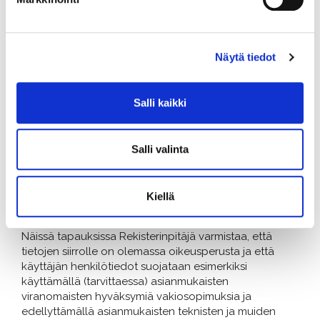
rekisterinpitäjä voi luovuttaa tietoja mm. tilastointi- ja
analysointitarkoituksiin siten, etteivät luovutettava
tiedot ole yhdistettävissä yksittäiseen henkilöön.
Näytä tiedot
10. Siirrämmekö henkilötietojasi
Salli kaikki
EU-alueen ulkopuolelle?
Rekisterinpitäjä saattaa palveluja tarjotessaan käyttää
eri puolilla maailmaa sijaitsevia resursseja ja palvelimia.
Salli valinta
Rekisterinpitäjä saattaa siten siirtää henkilötietojasi
palvelujen käyttömaan ulkopuolelle ja mahdollisesti
myös EU-alueen ulkopuolisiin maihin, joiden
Kiellä
tietosuojalainsäädäntö on erilainen.
Näissä tapauksissa Rekisterinpitäjä varmistaa, että
tietojen siirrolle on olemassa oikeusperusta ja että
käyttäjän henkilötiedot suojataan esimerkiksi
käyttämällä (tarvittaessa) asianmukaisten
viranomaisten hyväksymiä vakiosopimuksia ja
edellyttämällä asianmukaisten teknisten ja muiden