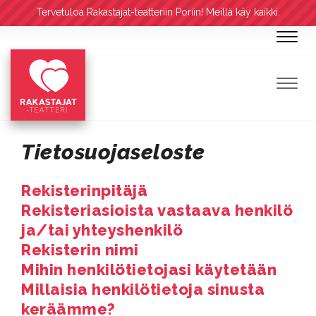
Tervetuloa Rakastajat-teatteriin Poriin! Meillä käy kaikki.
Navig
Navig
Tietosuojaseloste
Rekisterinpitäjä
Rekisteriasioista vastaava henkilö
ja/tai yhteyshenkilö
Rekisterin nimi
Mihin henkilötietojasi käytetään
Millaisia henkilötietoja sinusta
keräämme?