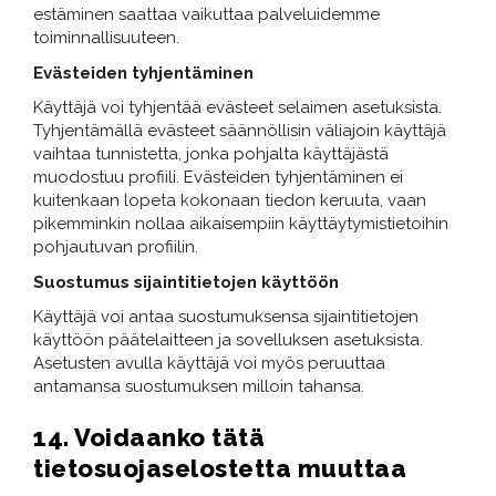
estäminen saattaa vaikuttaa palveluidemme
toiminnallisuuteen.
Evästeiden tyhjentäminen
Käyttäjä voi tyhjentää evästeet selaimen asetuksista.
Tyhjentämällä evästeet säännöllisin väliajoin käyttäjä
vaihtaa tunnistetta, jonka pohjalta käyttäjästä
muodostuu profiili. Evästeiden tyhjentäminen ei
kuitenkaan lopeta kokonaan tiedon keruuta, vaan
pikemminkin nollaa aikaisempiin käyttäytymistietoihin
pohjautuvan profiilin.
Suostumus sijaintitietojen käyttöön
Käyttäjä voi antaa suostumuksensa sijaintitietojen
käyttöön päätelaitteen ja sovelluksen asetuksista.
Asetusten avulla käyttäjä voi myös peruuttaa
antamansa suostumuksen milloin tahansa.
14. Voidaanko tätä
tietosuojaselostetta muuttaa