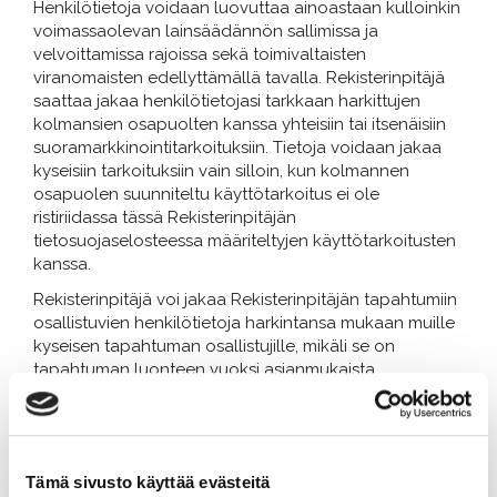
Henkilötietoja voidaan luovuttaa ainoastaan kulloinkin
voimassaolevan lainsäädännön sallimissa ja
velvoittamissa rajoissa sekä toimivaltaisten
viranomaisten edellyttämällä tavalla. Rekisterinpitäjä
saattaa jakaa henkilötietojasi tarkkaan harkittujen
kolmansien osapuolten kanssa yhteisiin tai itsenäisiin
suoramarkkinointitarkoituksiin. Tietoja voidaan jakaa
kyseisiin tarkoituksiin vain silloin, kun kolmannen
osapuolen suunniteltu käyttötarkoitus ei ole
ristiriidassa tässä Rekisterinpitäjän
tietosuojaselosteessa määriteltyjen käyttötarkoitusten
kanssa.
Rekisterinpitäjä voi jakaa Rekisterinpitäjän tapahtumiin
osallistuvien henkilötietoja harkintansa mukaan muille
kyseisen tapahtuman osallistujille, mikäli se on
tapahtuman luonteen vuoksi asianmukaista.
Rekisterinpitäjä voi siirtää tietoja asiallisen yhteyden
päättymisen jälkeen omaan
suoramarkkinointirekisteriinsä lain sallimissa rajoissa.
Tämä sivusto käyttää evästeitä
Rekisterinpitäjä saattaa jakaa henkilötietojasi