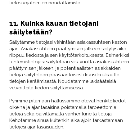
tietosuojatoimien noudattamista
11. Kuinka kauan tietojani
säilytetään?
Säilytämme tietojasi vähintään asiakassuhteen keston
ajan. Asiakassuhteen päättymisen jälkeen säilytysaika
riippuu tiedosta ja sen käyttötarkoituksesta. Esimerkiksi
tuntemistietojasi säilytetään viisi vuotta asiakassuhteen
päättymisen jälkeen, ja potentiaalisten asiakkaiden
tietoja säilytetään pääsääntöisesti kuusi kuukautta
tietojen keräämisestä. Noudatamme lakisääteisiä
velvoitteita tiedon säilyttämisessä.
​​​​​​​Pyrimme pitämään hallussamme olevat henkilötiedot
oikeina ja ajantasaisina poistamalla tarpeettomia
tietoja sekä päivittämällä vanhentuneita tietoja.
Kehotamme sinua kuitenkin aika ajoin tarkastamaan
tietojesi ajantasaisuuden.