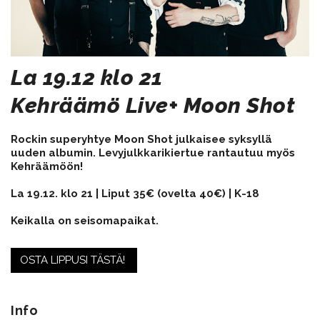
La 19.12 klo 21
Kehräämö Live+ Moon Shot
Rockin superyhtye Moon Shot julkaisee syksyllä
uuden albumin. Levyjulkkarikiertue rantautuu myös
Kehräämöön!
La 19.12. klo 21
| Liput
35€ (ovelta 40€)
| K-18
Keikalla on seisomapaikat.
OSTA LIPPUSI TÄSTÄ!
..
Info