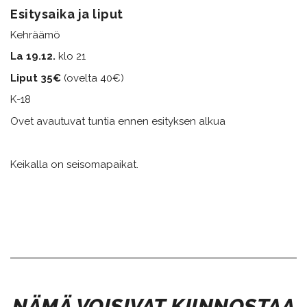
Esitysaika ja liput
Kehräämö ​​​​​​
La 19.12.
klo 21
Liput 35€
(ovelta 40€)
K-18
Ovet avautuvat tuntia ennen esityksen alkua
Keikalla on seisomapaikat.
​​​​​​​NÄMÄ VOISIVAT KIINNOSTAA