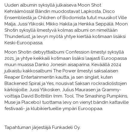
Uuden albumin syksyllä julkaiseva Moon Shot
Kehräämössä! Bändin muodostavat Lapkosta, Disco
Ensemblestä ja Children of Bodomista tutut muusikot Ville
Malja, Jussi Ylikoski, Mikko Hakila ja Henkka Seppälä. Moon
Shotin syksyllä ilmestyvä kolmas albumi on nimeltään
Thunderlust, ja levyn myötä yhtye kiertää kotimaan lisäksi
Keski-Euroopassa.
Moon Shotin debyyttialbumi Confession ilmestyi syksyllä
2021, ja yhtye keikkaili kotimaan lisäksi laajasti Euroopassa
muun muassa Danko Jonesin aisaparina. Keväällä 2024
julkaistu kakkosalbumi The Power ilmestyi saksalaisen
Reaper Entertainmentin kautta, ja sen singlet, kuten
Blackened Spiral ja Yes, nousivat Saksan rockradiolistojen
kärkisijoille. Jussi Ylikosken, Julius Maurasen ja Grammy-
voittaja David Bottrillin (mm. Tool, The Smashing Pumpkins,
Muse ja Placebo) tuottama levy on vienyt bändin kattaville
festivaali- ja klubikiertueille ympäri Eurooppaa.
Tapahtuman järjestäjä Funkadeli Oy.