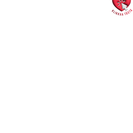
Hallintotoimisto
Rakastajat-teatteri | Pohjoisranta 11 | Pori
info@rakastajat.fi
Henkilökunta >>
Laskutusosoite >>
Tietosuojaseloste >>
Lipunmyynti
Rakastajien lippulinja | Pohjoisranta 11 | Pori