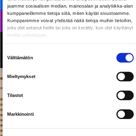
jaamme sosiaalisen median, mainosalan ja analytiikka-alan
kumppaneillemme tietoja siitä, miten käytät sivustoamme.
Kumppanimme voivat yhdistää näitä tietoja muihin tietoihin,
joita olet antanut heille tai joita on kerätty, kun olet käyttänyt
heidän palvelujaan.
Rakastajat x Pori Pride
Suostumuksen
08.08.2026
Välttämätön
valinta
19:00
Mieltymykset
Tilastot
Markkinointi