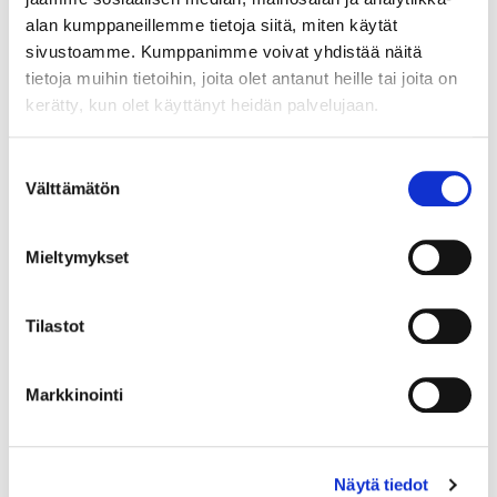
alan kumppaneillemme tietoja siitä, miten käytät
sivustoamme. Kumppanimme voivat yhdistää näitä
tietoja muihin tietoihin, joita olet antanut heille tai joita on
kerätty, kun olet käyttänyt heidän palvelujaan.
Suostumuksen
Välttämätön
valinta
Mieltymykset
Lahjakortti 80€
Tilastot
80,00
€
Markkinointi
Ostoksille
Näytä tiedot