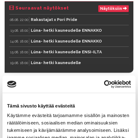
Seuraavat näytökset
Näytöksiin
Rakastajat x Pori Pride
08.08. 22:00
Lúna- hetki kauneudelle ENNAKKO
13.08. 18:00
Lúna- hetki kauneudelle ENNAKKO
14.08. 18:00
Lúna- hetki kauneudelle ENSI-ILTA
15.08. 18:00
Lúna- hetki kauneudelle
19.08. 18:00
Rakastajien Verkkokauppa
Kauppaan
Tämä sivusto käyttää evästeitä
Käytämme evästeitä tarjoamamme sisällön ja mainosten
räätälöimiseen, sosiaalisen median ominaisuuksien
tukemiseen ja kävijämäärämme analysoimiseen. Lisäksi
jaamme sosiaalisen median, mainosalan ja analytiikka-