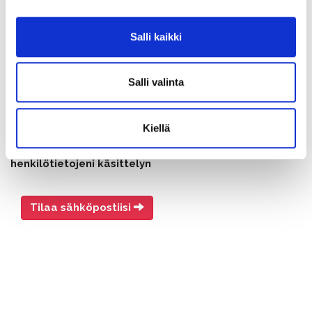
Rakastajat-teatteri uutiskirje
Salli kaikki
Salli valinta
Kiellä
Olen lukenut
tietosuojaselosteen
ja hyväksyn
henkilötietojeni käsittelyn
Tilaa sähköpostiisi