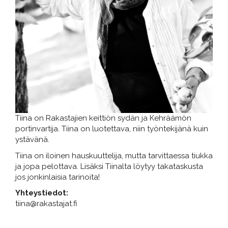
Tiina on Rakastajien keittiön sydän ja Kehräämön
portinvartija. Tiina on luotettava, niin työntekijänä kuin
ystävänä.
Tiina on iloinen hauskuuttelija, mutta tarvittaessa tiukka
ja jopa pelottava. Lisäksi Tiinalta löytyy takataskusta
jos jonkinlaisia tarinoita!
Yhteystiedot:
​​​​​​​tiina@rakastajat.fi