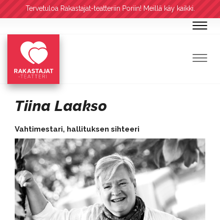
Tervetuloa Rakastajat-teatteriin Poriin! Meillä käy kaikki.
Navig
Navig
Tiina Laakso
Vahtimestari, hallituksen sihteeri