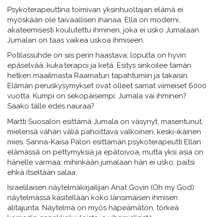
Psykoterapeuttina toimivan yksinhuoltajan elämä ei
myöskään ole taivaallisen ihanaa. Ella on moderni,
akateemisesti koulutettu ihminen, joka ei usko Jumalaan.
Jumalan on taas vaikea uskoa ihmiseen.
Potilassuhde on siis perin haastava; lopulta on hyvin
epäselvää, kuka terapoi ja ketä. Esitys sinkoilee tämän
hetken maailmasta Raamatun tapahtumiin ja takaisin.
Elämän peruskysymykset ovat olleet samat viimeiset 6000
vuotta. Kumpi on sekopäisempi: Jumala vai ihminen?
Saako tälle edes nauraa?
Martti Suosalon esittämä Jumala on väsynyt, masentunut,
mielensä vähän väliä pahoittava valkoinen, keski-ikäinen
mies. Sanna-Kaisa Palon esittämän psykoterapeutti Ellan
elämässä on pettymyksiä ja epätoivoa, mutta yksi asia on
hänelle varmaa: mihinkään jumalaan hän ei usko; paitsi
ehkä itseltään salaa.
Israelilaisen näytelmäkirjailijan Anat Govin (Oh my God)
näytelmässä käsitellään koko länsimäisen ihmisen
alitajunta. Näytelmä on myös häpeämätön, törkeä