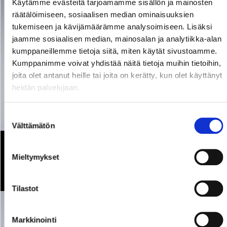
Käytämme evästeitä tarjoamamme sisällön ja mainosten
räätälöimiseen, sosiaalisen median ominaisuuksien
tukemiseen ja kävijämäärämme analysoimiseen. Lisäksi
jaamme sosiaalisen median, mainosalan ja analytiikka-alan
kumppaneillemme tietoja siitä, miten käytät sivustoamme.
Kumppanimme voivat yhdistää näitä tietoja muihin tietoihin,
joita olet antanut heille tai joita on kerätty, kun olet käyttänyt
heidän palvelujaan.
Suostumuksen
Välttämätön
valinta
Jorma U! - vaan ei joku muu!
Mieltymykset
01.09.2026
16:00
Tilastot
Markkinointi