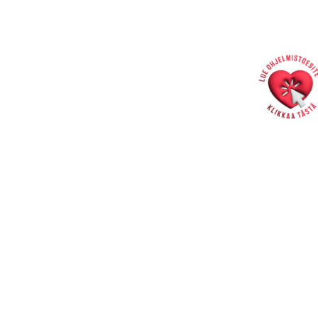
Hallintotoimisto
Rakastajat-teatteri | Pohjoisranta 11 | Pori
info@rakastajat.fi
Henkilökunta >>
Laskutusosoite >>
Tietosuojaseloste >>