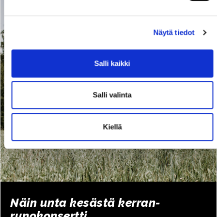
Näytä tiedot
Salli kaikki
Salli valinta
Kiellä
Näin unta kesästä kerran-
runokonsertti