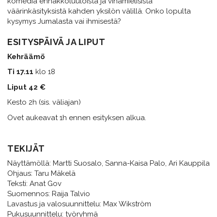
komedia ennakkoluuloista ja vihamielisistä
väärinkäsityksistä kahden yksilön välillä. Onko lopulta
kysymys Jumalasta vai ihmisestä?
ESITYSPÄIVÄ JA LIPUT
Kehräämö
Ti 17.11
klo 18
Liput 42 €
Kesto 2h (sis. väliajan)
Ovet aukeavat 1h ennen esityksen alkua.
TEKIJÄT
Näyttämöllä: Martti Suosalo, Sanna-Kaisa Palo, Ari Kauppila
Ohjaus: Taru Mäkelä
Teksti: Anat Gov
Suomennos: Raija Talvio
Lavastus ja valosuunnittelu: Max Wikström
Pukusuunnittelu: työryhmä