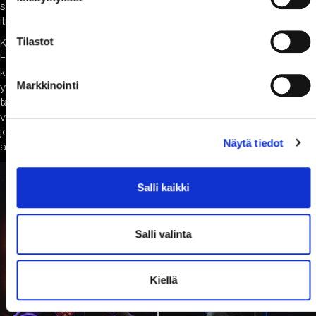
saranoiden väliin oli (ja on) "vittuperkele" täysin adekvaatti
ilmaisu.
Tilastot
Käytäntö on silti varmaan vaihdellut porukasta toiseen.
Erilaisten ihmisryhmien omaksumat ryhmän sisäiset
käyttäytymismuodot ovat kirjavia kuin tilkkutäkki ja niiden
Markkinointi
yleiskaava on parhaimmillaankin sangen viitteellinen. Siksi
takavuosikymmenistä kertovan näytelmän tekstiä luodessa voi
vain ja ainoastaan pyrkiä luomaan ajankuvaa niin kuin se
joissakin, jo hiukan himmenevissä muistikuvissa ja
Näytä tiedot
aikalaisteksteissä ilmenee.
Salli kaikki
Salli valinta
Kiellä