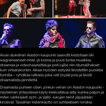
​​​​​​​Aivan aluksihan Alaston kaupunki saavutti kestollaan liki
wagneriaaniset mitat, yli kolme ja puoli tuntia musiikkia,
draamaa ja videohaastatteluja pisti lujille niin istumalihakset
kuin virtsarakonkin. Aikaa myöden esitystä tiiivistettiin puolella
tunnilla – ryhdikäs ratkaisu joka veti löysät pois ja tiivisti
draamallista jännitettä.
Draamasta puheen ollen, jonkun verran on Alaston kaupunki -
näytelmän yhteydessä käyty keskustelua siitä, kuinka paljon ja
miten värikkäästi 1970- ja 1980 -lukujen teinit ylipäätään
kiroilivat. Tässähän kielenkäyttö on suhteellisen ronskia.