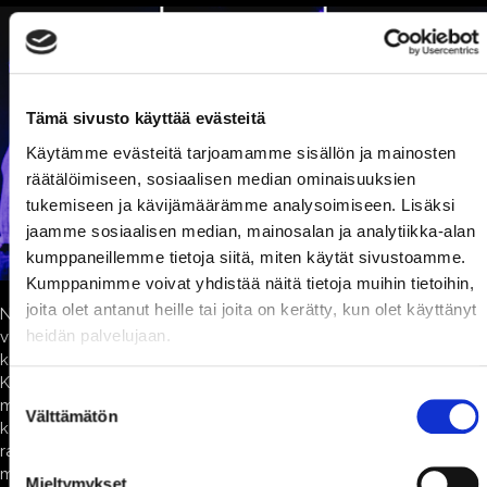
Tämä sivusto käyttää evästeitä
Käytämme evästeitä tarjoamamme sisällön ja mainosten
räätälöimiseen, sosiaalisen median ominaisuuksien
tukemiseen ja kävijämäärämme analysoimiseen. Lisäksi
jaamme sosiaalisen median, mainosalan ja analytiikka-alan
kumppaneillemme tietoja siitä, miten käytät sivustoamme.
Kumppanimme voivat yhdistää näitä tietoja muihin tietoihin,
joita olet antanut heille tai joita on kerätty, kun olet käyttänyt
​​​​​​​No, kuka mitenkin. Oma hatara muistikuvani on, että varsinkin
heidän palvelujaan.
vanhempien ihmisten edessä oltiin vähän vieraskoreita eikä
kaikkea mitä sylki suuhun toi singottu ilmoille ääneen.
Kaveriporukassa keskenään melko rehvakkaastikin loinneltiin,
Suostumuksen
mutta lähinnä käytettiin sielunvihollisen eri nimistä koostuvaa
Välttämätön
valinta
kansanperinnettä. Vitun huutaminen jätettiin niihin
raivokohtauksiin, jolloin tuntui että järki jäätyi, sielu hyytyi eikä
millään ollut enää mitään väliä. Myös sormen litistyessä oven
Mieltymykset