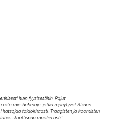
nkisesti kuin fyysisestikin. Rajut
 niitä mieshahmoja, jotka repeytyvät Aliinan
oi katsojaa taidokkaasti. Traagisten ja koomisten
ähes staattisena maaliin asti.''