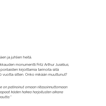
en ja juhlien heitä.
kkauden monumentti Fritz Arthur Jusélius,
ilaisten kirjoittamia tarinoita siitä
50 vuotta sitten. Onko mikään muuttunut?
n se on patinoinut omaan riitasoinnuttomaan
vin vapaat käden hakea harjoitusten aikana
autta.''