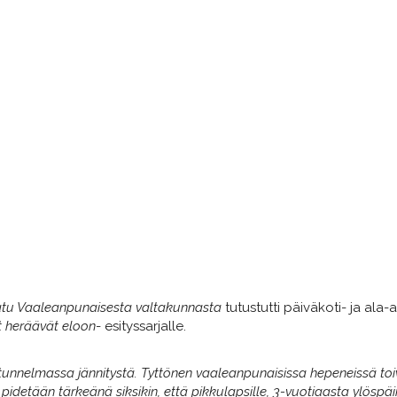
tu Vaaleanpunaisesta valtakunnasta
tutustutti päiväkoti- ja ala-a
t heräävät eloon
- esityssarjalle.
 tunnelmassa jännitystä. Tyttönen vaaleanpunaisissa hepeneissä toiv
detään tärkeänä siksikin, että pikkulapsille, 3-vuotiaasta ylöspäin, 