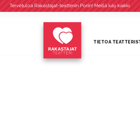
Tervetuloa Rakastajat-teatteriin Poriin! Meillä käy kaikki.
TIETOA TEATTERIS