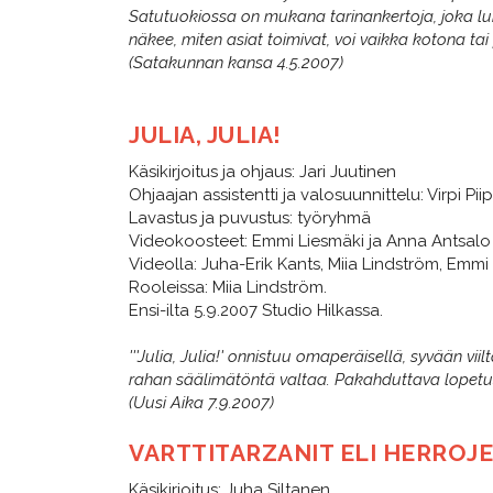
Satutuokiossa on mukana tarinankertoja, joka luke
näkee, miten asiat toimivat, voi vaikka kotona tai
(Satakunnan kansa 4.5.2007)
JULIA, JULIA!
Käsikirjoitus ja ohjaus: Jari Juutinen
Ohjaajan assistentti ja valosuunnittelu: Virpi Pi
Lavastus ja puvustus: työryhmä
Videokoosteet: Emmi Liesmäki ja Anna Antsalo
Videolla: Juha-Erik Kants, Miia Lindström, Emmi 
Rooleissa: Miia Lindström.
Ensi-ilta 5.9.2007 Studio Hilkassa.
'''Julia, Julia!' onnistuu omaperäisellä, syvään 
rahan säälimätöntä valtaa. Pakahduttava lopetus
(Uusi Aika 7.9.2007)
VARTTITARZANIT ELI HERROJ
Käsikirjoitus: Juha Siltanen