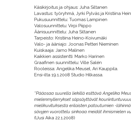
Käsikirjoitus ja ohjaus: Juha Siltanen
Lavastus: työryhmä, Jyrki Pylväs ja Kristiina He
Pukusuunnittelu: Tuomas Lampinen
Valosuunnittelu: Virpi Piippo
Äänisuunnittelu: Juha Siltanen
Tarpeisto: Kristiina Heino-Koivumäki
Valo- ja ääniajo: Joonas Petteri Nieminen
Kuiskaaja: Jarno Malinen
Kaikkien assistentti: Marko Harinen
Graafinen suunnittelu: Ville Salén
Rooleissa: Angelika Meusel, Ari Kauppila.
Ensi-ilta 19.1.2008 Studio Hilkassa.
''Pääosaa suurella liekillä esittävä Angelika Meuse
mielenmyllerrykset säpsäyttävät kouriintuntuvuud
mielikuvituksesta erilaisten patoutumien -lähinnä
sävyjen vuorottelu sinkoaa meidät ihmismielen vuor
(Uusi Aika 22.1.2008)