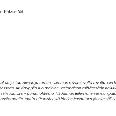
ino-Koivumäki
l paljastaa Aliinan ja tämän sisimmän ravistelevalla tavalla, niin he
essaan. Ari Kauppila luo mainion vastapainon esittäessään kaikkia
 seksuaalisten- purkukohteena. [...] Julman leikin rakenne manipul
istoradalle, mutta alkupisteestä lähtien kasautuva jännite säilyy l