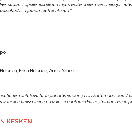
e sadun. Lapsille esitellään myös teatteritekemisen keinoja, kuten 
 päiväkodissa jatkaa teatterintekoa.''
ippo
Hiltunen, Erkki Hiltunen, Annu Alinen.
viiltävällä kerrontatavallaan puhuttelemaan ja ravisuttamaan. Jari J
 kauniine kulisseineen on kuin se huutomerkki näytelmän nimen pe
EN KESKEN