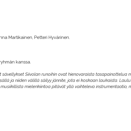
na Martikainen, Petteri Hyvärinen.
öryhmän kanssa.
emät sävellykset Siivolan runoihin ovat hienovaraista tasapainottelua
ällä ja niiden välillä säilyy jännite, jota ei koskaan laukaista. Laul
 musiikillista mielenkiintoa pitävät yllä vaihteleva instrumentaatio,