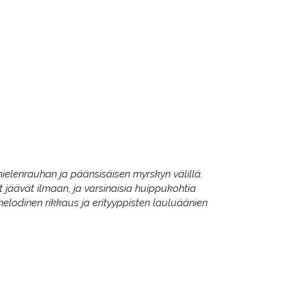
 mielenrauhan ja päänsisäisen myrskyn välillä.
ut jäävät ilmaan, ja varsinaisia huippukohtia
 melodinen rikkaus ja erityyppisten lauluäänien