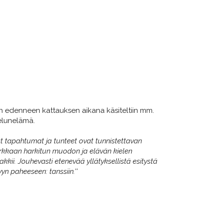
n edenneen kattauksen aikana käsiteltiin mm.
elunelämä.
ät tapahtumat ja tunteet ovat tunnistettavan
 tarkkaan harkitun muodon ja elävän kielen
kkii. Jouhevasti etenevää yllätyksellistä esitystä
yn paheeseen: tanssiin.''