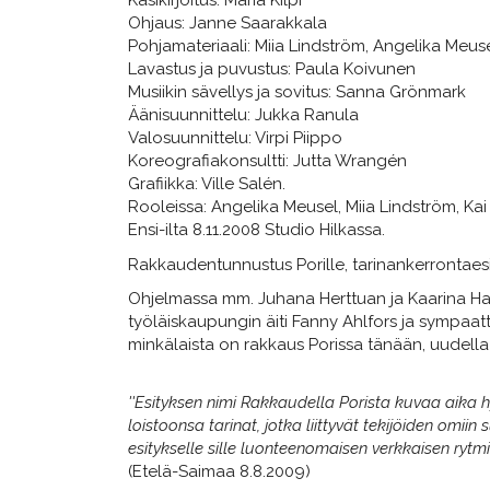
Käsikirjoitus: Maria Kilpi
Ohjaus: Janne Saarakkala
Pohjamateriaali: Miia Lindström, Angelika Meus
Lavastus ja puvustus: Paula Koivunen
Musiikin sävellys ja sovitus: Sanna Grönmark
Äänisuunnittelu: Jukka Ranula
Valosuunnittelu: Virpi Piippo
Koreografiakonsultti: Jutta Wrangén
Grafiikka: Ville Salén.
Rooleissa: Angelika Meusel, Miia Lindström, Kai
Ensi-ilta 8.11.2008 Studio Hilkassa.
Rakkaudentunnustus Porille, tarinankerrontaesit
Ohjelmassa mm. Juhana Herttuan ja Kaarina Han
työläiskaupungin äiti Fanny Ahlfors ja sympaatti
minkälaista on rakkaus Porissa tänään, uudell
''Esityksen nimi Rakkaudella Porista kuvaa aika h
loistoonsa tarinat, jotka liittyvät tekijöiden omi
esitykselle sille luonteenomaisen verkkaisen rytmin
(Etelä-Saimaa 8.8.2009)