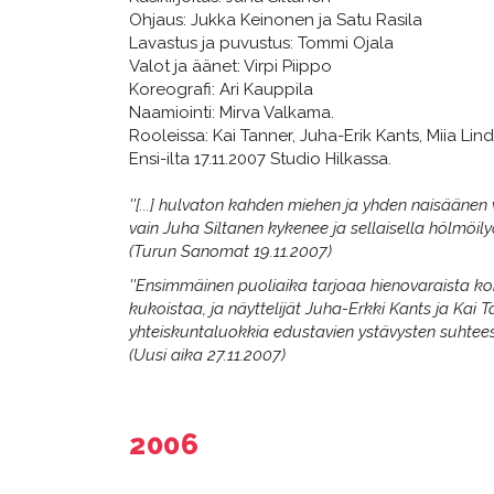
Ohjaus: Jukka Keinonen ja Satu Rasila
Lavastus ja puvustus: Tommi Ojala
Valot ja äänet: Virpi Piippo
Koreografi: Ari Kauppila
Naamiointi: Mirva Valkama.
Rooleissa: Kai Tanner, Juha-Erik Kants, Miia Lin
Ensi-ilta 17.11.2007 Studio Hilkassa.
''[...] hulvaton kahden miehen ja yhden naisäänen
vain Juha Siltanen kykenee ja sellaisella hölmöilyo
(Turun Sanomat 19.11.2007)
''Ensimmäinen puoliaika tarjoaa hienovaraista ko
kukoistaa, ja näyttelijät Juha-Erkki Kants ja Kai T
yhteiskuntaluokkia edustavien ystävysten suhtees
(Uusi aika 27.11.2007)
2006