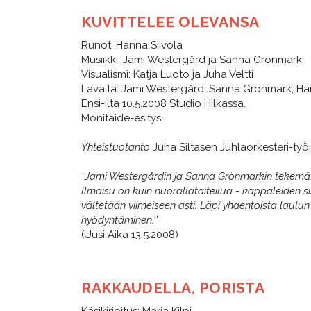
KUVITTELEE OLEVANSA
Runot: Hanna Siivola
Musiikki: Jami Westergård ja Sanna Grönmark
Visualismi: Katja Luoto ja Juha Veltti
Lavalla: Jami Westergård, Sanna Grönmark, Han
Ensi-ilta 10.5.2008 Studio Hilkassa.
Monitaide-esitys.
Yhteistuotanto
Juha Siltasen Juhlaorkesteri-ty
​​​​​​​''Jami Westergårdin ja Sanna Grönmarkin tek
Ilmaisu on kuin nuorallataiteilua - kappaleiden sis
vältetään viimeiseen asti. Läpi yhdentoista laulun
hyödyntäminen.''
(Uusi Aika 13.5.2008)
RAKKAUDELLA, PORISTA