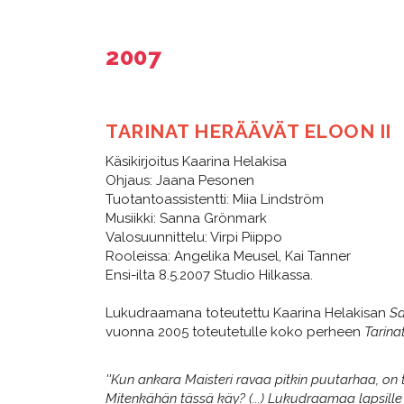
2007
TARINAT HERÄÄVÄT ELOON II
Käsikirjoitus Kaarina Helakisa
Ohjaus: Jaana Pesonen
Tuotantoassistentti: Miia Lindström
Musiikki: Sanna Grönmark
Valosuunnittelu: Virpi Piippo
Rooleissa: Angelika Meusel, Kai Tanner
Ensi-ilta 8.5.2007 Studio Hilkassa.
Lukudraamana toteutettu Kaarina Helakisan
Sa
vuonna 2005 toteutetulle koko perheen
Tarina
''Kun ankara Maisteri ravaa pitkin puutarhaa, on
Mitenkähän tässä käy? (...) Lukudraamaa lapsille pi