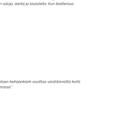
valoja, ääntä ja lavasteita. Kun teatterissa
uutisen keihäänkärki osoittaa värähtämättä kohti
rässä.''