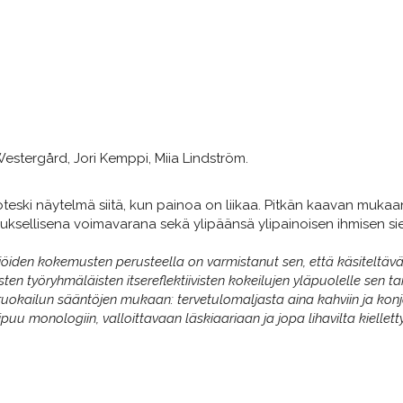
Westergård, Jori Kemppi, Miia Lindström.
eski näytelmä siitä, kun painoa on liikaa. Pitkän kaavan mukaa
ksellisena voimavarana sekä ylipäänsä ylipainoisen ihmisen si
ijöiden kokemusten perusteella on varmistanut sen, että käsiteltäv
sten työryhmäläisten itsereflektiivisten kokeilujen yläpuolelle sen
 ruokailun sääntöjen mukaan: tervetulomaljasta aina kahviin ja konja
puu monologiin, valloittavaan läskiaariaan ja jopa lihavilta kielletty