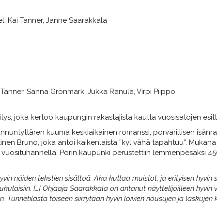
el, Kai Tanner, Janne Saarakkala
 Tanner, Sanna Grönmark, Jukka Ranula, Virpi Piippo.
ys, joka kertoo kaupungin rakastajista kautta vuosisatojen esittä
nuntyttären kuuma keskiaikainen romanssi, porvarillisen isänra
nen Bruno, joka antoi kaikenlaista ”kyl vähä tapahtuu”. Mukana por
a vuosituhannella. Porin kaupunki perustettiin lemmenpesäksi 4
yvin näiden tekstien sisältöä. Aka kultaa muistot, ja erityisen hyvi
in sukulaisiin. […] Ohjaaja Saarakkala on antanut näyttelijöilleen hy
. Tunnetilasta toiseen siirrytään hyvin loivien nousujen ja laskujen k