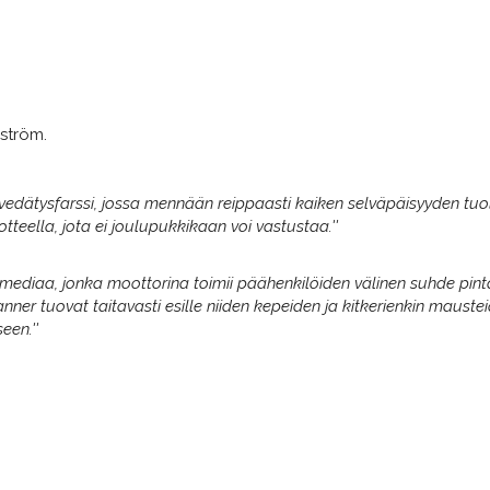
dström.
 vedätysfarssi, jossa mennään reippaasti kaiken selväpäisyyden tuol
tteella, jota ei joulupukkikaan voi vastustaa.''
mediaa, jonka moottorina toimii päähenkilöiden välinen suhde pint
anner tuovat taitavasti esille niiden kepeiden ja kitkerienkin mauste
een.''