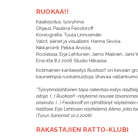
RUOKAA!!
Käsikirjoitus: työryhmä
Ohjaus: Pauliina Feodoroff
Koreografia: Tuula Linnusmäki
Valot, äänet ja visualismi: Hanna Siivola
Nikkarointi: Pekka Arviola.
Rooleissa: Erja Lehtonen, Jarno Malinen, Jami 
Ensi-ilta 8.2.2006 Studio Hilkassa.
Kotimainen kantaesitys
Ruokaa!!
on keveän grot
kauneimpia ruokamuistoja, lihavaa vallankumou
''Työryhmälähtöinen tapa rakentaa esitys näyttel
aitoja. (...) Ruokaa!! -näytelmä nousee tavanomai
ansiosta. (...) Feodoroff on rytmittänyt näytelmän
hallitsee Erja Lehtosen näyttelemä Ateria, joka tai
(Turun Sanomat 10.2.2006)
RAKASTAJIEN RATTO-KLUBI