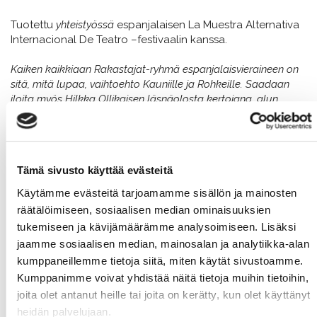
Tuotettu
yhteistyössä
espanjalaisen La Muestra Alternativa
Internacional De Teatro –festivaalin kanssa.
Kaiken kaikkiaan Rakastajat-ryhmä espanjalaisvieraineen on
sitä, mitä lupaa, vaihtoehto Kauniille ja Rohkeille. Saadaan
iloita myös Hilkka Ollikaisen läsnäolosta kertojana, alun
pitkänpuoleisen monologin hymyilevänä
moottorisahamurhaajana yleisölämpiön yllätysvieraana ja
loppusolmun kyllästyneenä solmijana: mitä nuo muka,
minäpä osasin, enkä jäänyt kiinni ihan oikeasti.
Tämä sivusto käyttää evästeitä
(Uusi Aika 19.8.1994)
Käytämme evästeitä tarjoamamme sisällön ja mainosten
Hän kertoi tarinaansa siitä miten oli murhannut miehiään ja
räätälöimiseen, sosiaalisen median ominaisuuksien
rakastajiaan ja miten häntä siitä syystä oli alettu
tukemiseen ja kävijämäärämme analysoimiseen. Lisäksi
halpamaisesti vainota.
jaamme sosiaalisen median, mainosalan ja analytiikka-alan
Vuoroin oltiin irvokkaita nykyihmisiä, vuoroon antiikin verisiä ja
kumppaneillemme tietoja siitä, miten käytät sivustoamme.
pakanallisia miehiä ja naisia, jotka tuhrivat itseään savella ja
jätöksillä, piehtaroivat eläimellisesti, naivat kaikin mahdollisin
Kumppanimme voivat yhdistää näitä tietoja muihin tietoihin,
tavoin. Kylpyammeen reunalla se kyllä oli aika hankalaa.
joita olet antanut heille tai joita on kerätty, kun olet käyttänyt
(13.7.1994)
heidän palvelujaan.