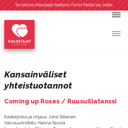
Tervetuloa Rakastajat-teatteriin Poriin! Meillä käy kaikki.
Navig
Navig
Kansainväliset
yhteistuotannot
Coming up Roses / Ruusuillatanssi
Käsikirjoitus ja ohjaus: Juha Siltanen
Valosuunnittelu: Hanna Siivola