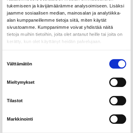
tukemiseen ja kävijämäärämme analysoimiseen. Lisäksi
jaamme sosiaalisen median, mainosalan ja analytiikka-
alan kumppaneillemme tietoja siitä, miten käytät
sivustoamme. Kumppanimme voivat yhdistää näitä
tietoja muihin tietoihin, joita olet antanut heille tai joita on
kerätty, kun olet käyttänyt heidän palvelujaan.
Lúna- hetki kauneudelle
Suostumuksen
ENNAKKO
Välttämätön
valinta
13.08.2026
15:00
Mieltymykset
Tilastot
Markkinointi