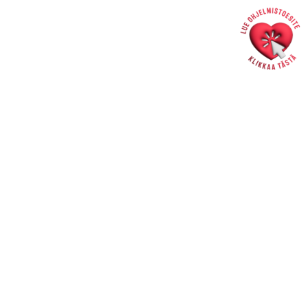
liput 24/7 saat verkkokaupasta
>