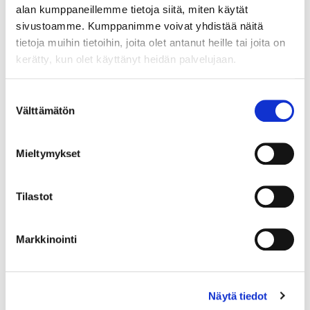
alan kumppaneillemme tietoja siitä, miten käytät
sivustoamme. Kumppanimme voivat yhdistää näitä
Maa (*):
tietoja muihin tietoihin, joita olet antanut heille tai joita on
Suomi
kerätty, kun olet käyttänyt heidän palvelujaan.
Rekisteröidy
Suostumuksen
Välttämätön
valinta
Haluan tilata Rakastajat-teatteri uutiskirjeen
Olen lukenut
tietosuojaselosteen
ja hyväksyn
henkilötietojeni käsittelyn (*)
Mieltymykset
(*) Tieto on pakollinen
Tilastot
Markkinointi
Näytä tiedot