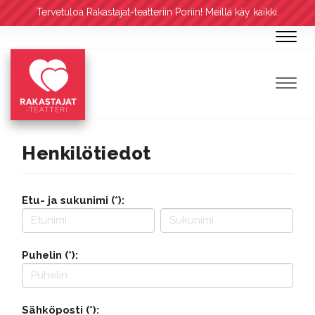
Tervetuloa Rakastajat-teatteriin Poriin! Meillä käy kaikki.
Navig
Navig
Henkilötiedot
Etu- ja sukunimi (*):
Puhelin (*):
Sähköposti (*):