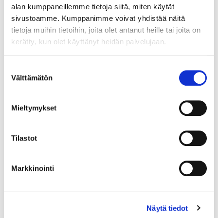
alan kumppaneillemme tietoja siitä, miten käytät
sivustoamme. Kumppanimme voivat yhdistää näitä
Maa (*):
tietoja muihin tietoihin, joita olet antanut heille tai joita on
Suomi
kerätty, kun olet käyttänyt heidän palvelujaan.
Rekisteröidy
Suostumuksen
Välttämätön
valinta
Haluan tilata Rakastajat-teatteri uutiskirjeen
Olen lukenut
tietosuojaselosteen
ja hyväksyn
henkilötietojeni käsittelyn (*)
Mieltymykset
(*) Tieto on pakollinen
Tilastot
Markkinointi
Näytä tiedot