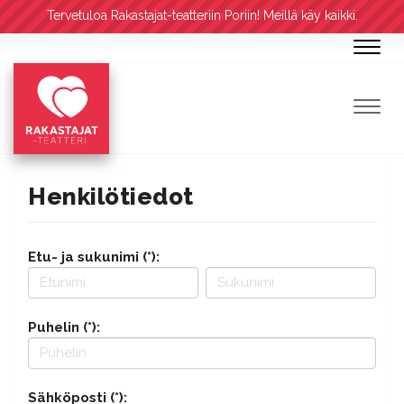
Tervetuloa Rakastajat-teatteriin Poriin! Meillä käy kaikki.
Navig
Navig
Henkilötiedot
Etu- ja sukunimi (*):
Puhelin (*):
Sähköposti (*):